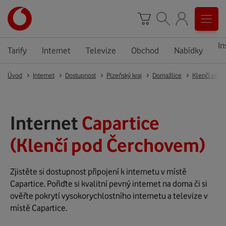
In
Tarify
Internet
Televize
Obchod
Nabídky
Úvod
Internet
Dostupnost
Plzeňský kraj
Domažlice
Klenčí pod
Internet
Capartice
(Klenčí pod Čerchovem)
Zjistěte si dostupnost připojení k internetu v místě
Capartice. Pořiďte si kvalitní pevný internet na doma či si
ověřte pokrytí vysokorychlostního internetu a televize v
místě Capartice.