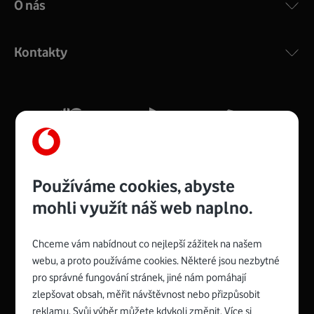
O nás
COMPAL CH7465VF
:
Výkonný bezdrátový modem s Wi-Fi standardem 802.11
ac a pokrytím ve dvou pásmech 2,4 i 5 GHz, který zajistí
Kontakty
silný signál pro celou domácnost. Kompaktní rozměry 21
x 16 x 4 cm, 4 Gigabitové LAN porty a rychlost až 500
Mb/s.
Více o COMPAL CH7465VF
Používáme cookies, abyste
mohli využít náš web naplno.
Chceme vám nabídnout co nejlepší zážitek na našem
Spojte se s Vodafonem
webu, a proto používáme cookies. Některé jsou nezbytné
pro správné fungování stránek, jiné nám pomáhají
Zyxel VMG8623-T50B
:
zlepšovat obsah, měřit návštěvnost nebo přizpůsobit
Rozměry modemu jsou 16 x 22 x 7,5 cm (včetně stojánku)
reklamu. Svůj výběr můžete kdykoli změnit. Více si