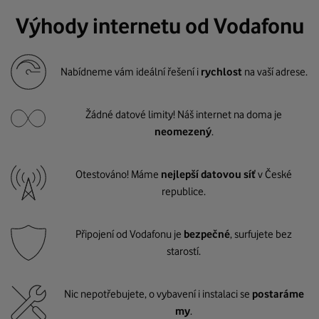
Výhody internetu od Vodafonu
Nabídneme vám ideální řešení i
rychlost
na vaší adrese.
Žádné datové limity! Náš internet na doma je
neomezený
.
Otestováno! Máme
nejlepší datovou síť
v České
republice.
Připojení od Vodafonu je
bezpečné
, surfujete bez
starostí.
Nic nepotřebujete, o vybavení i instalaci se
postaráme
my
.