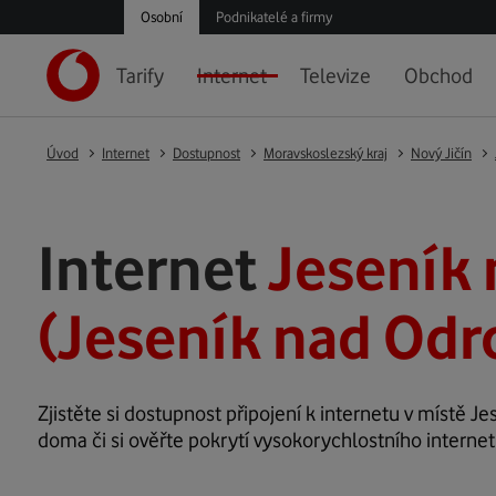
Osobní
Podnikatelé a firmy
Tarify
Internet
Televize
Obchod
Úvod
Internet
Dostupnost
Moravskoslezský kraj
Nový Jičín
Internet
Jeseník
(Jeseník nad Odr
Zjistěte si dostupnost připojení k internetu v místě Je
doma či si ověřte pokrytí vysokorychlostního internet