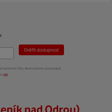
e
Ověřit dostupnost
vé telefonní číslo, které budeme zpracovávat
ete
zde
.
seník nad Odrou)