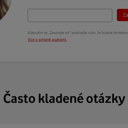
Za
Kliknutím na „Zavolejte mi“ souhlasíte s tím, že budete kontakto
Více o ochraně soukromí.
Často kladené otázky