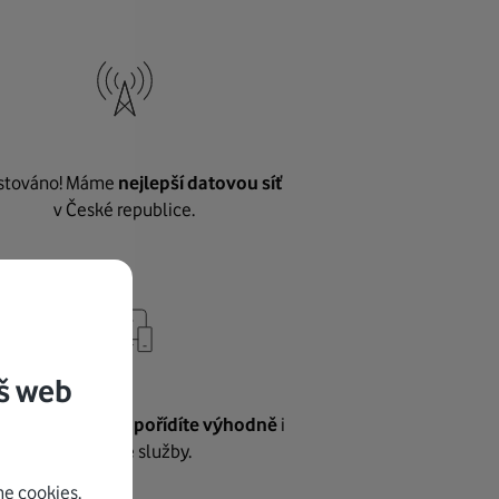
stováno! Máme
nejlepší datovou síť
v České republice.
š web
vnému internetu
pořídíte výhodně
i
další naše služby.
e cookies.