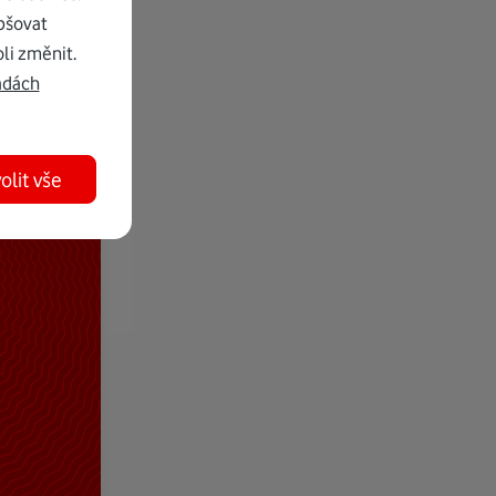
pšovat
li změnit.
adách
olit vše