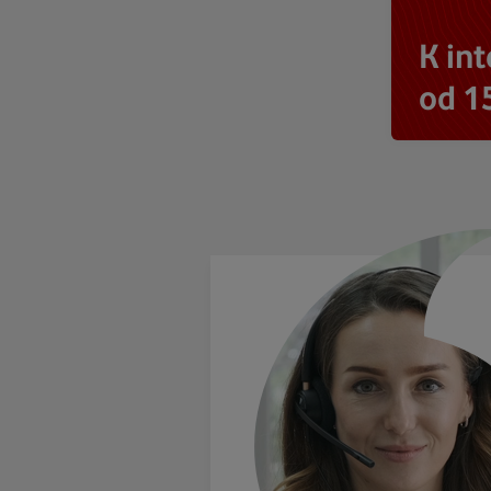
K in
od 1