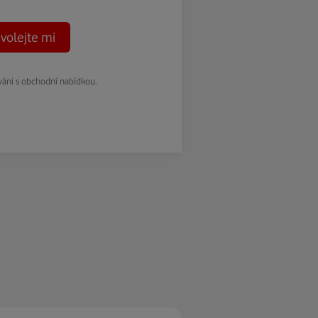
volejte mi
váni s obchodní nabídkou.