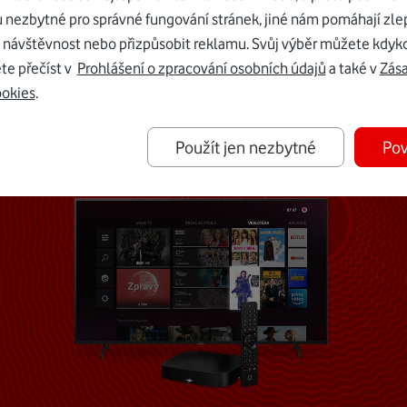
u nezbytné pro správné fungování stránek, jiné nám pomáhají zle
 návštěvnost nebo přizpůsobit reklamu. Svůj výběr můžete kdyko
Mohlo by vás zajímat
te přečíst v
Prohlášení o zpracování osobních údajů
a také v
Zás
ookies
.
Použít jen nezbytné
Pov