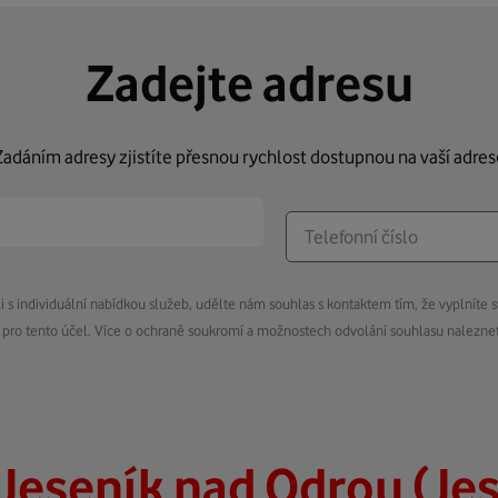
Zadejte adresu
Zadáním adresy zjistíte přesnou rychlost dostupnou na vaší adres
s individuální nabídkou služeb, udělte nám souhlas s kontaktem tím, že vyplníte s
pro tento účel. Více o ochraně soukromí a možnostech odvolání souhlasu nalezn
Jeseník nad Odrou (Je