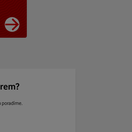
ěrem?
m poradíme.