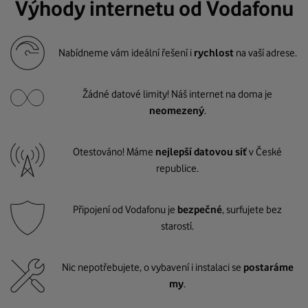
Výhody internetu od Vodafonu
Nabídneme vám ideální řešení i
rychlost
na vaší adrese.
Žádné datové limity! Náš internet na doma je
neomezený
.
Otestováno! Máme
nejlepší datovou síť
v České
republice.
Připojení od Vodafonu je
bezpečné
, surfujete bez
starostí.
Nic nepotřebujete, o vybavení i instalaci se
postaráme
my
.