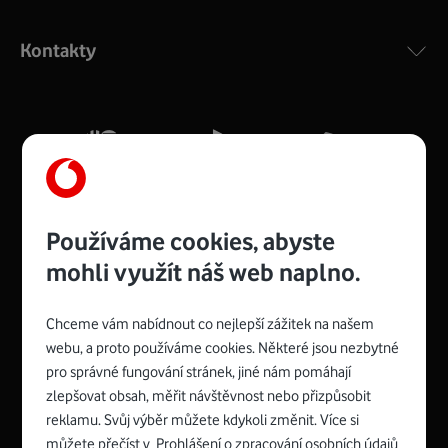
Výkonný bezdrátový modem s Wi-Fi standardem 802.11
ac a pokrytím ve dvou pásmech 2,4 i 5 GHz, který zajistí
Kontakty
silný signál pro celou domácnost. Kompaktní rozměry 21
x 16 x 4 cm, 4 Gigabitové LAN porty a rychlost až 500
Mb/s.
Více o COMPAL CH7465VF
Používáme cookies, abyste
mohli využít náš web naplno.
Chceme vám nabídnout co nejlepší zážitek na našem
Spojte se s Vodafonem
webu, a proto používáme cookies. Některé jsou nezbytné
pro správné fungování stránek, jiné nám pomáhají
Zyxel VMG8623-T50B
:
zlepšovat obsah, měřit návštěvnost nebo přizpůsobit
Rozměry modemu jsou 16 x 22 x 7,5 cm (včetně stojánku)
reklamu. Svůj výběr můžete kdykoli změnit. Více si
a nabízí 4 gigabitové LAN porty a bezdrátové připojení Wi-
můžete přečíst v
Prohlášení o zpracování osobních údajů