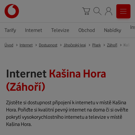
In
Tarify
Internet
Televize
Obchod
Nabídky
Úvod
Internet
Dostupnost
Jihočeský kraj
Písek
Záhoří
Kašina
Internet
Kašina Hora
(Záhoří)
Zjistěte si dostupnost připojení k internetu v místě Kašina
Hora. Pořiďte si kvalitní pevný internet na doma či si ověřte
pokrytí vysokorychlostního internetu a televize v místě
Kašina Hora.