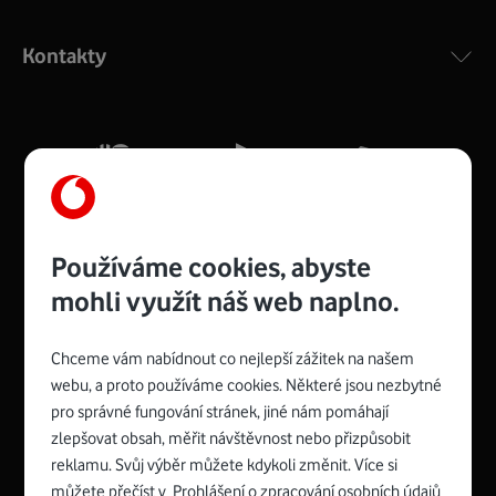
Výkonný bezdrátový modem s Wi-Fi standardem 802.11
ac a pokrytím ve dvou pásmech 2,4 i 5 GHz, který zajistí
Kontakty
silný signál pro celou domácnost. Kompaktní rozměry 21
x 16 x 4 cm, 4 Gigabitové LAN porty a rychlost až 500
Mb/s.
Více o COMPAL CH7465VF
Používáme cookies, abyste
mohli využít náš web naplno.
Chceme vám nabídnout co nejlepší zážitek na našem
Spojte se s Vodafonem
webu, a proto používáme cookies. Některé jsou nezbytné
pro správné fungování stránek, jiné nám pomáhají
Zyxel VMG8623-T50B
:
zlepšovat obsah, měřit návštěvnost nebo přizpůsobit
Rozměry modemu jsou 16 x 22 x 7,5 cm (včetně stojánku)
reklamu. Svůj výběr můžete kdykoli změnit. Více si
a nabízí 4 gigabitové LAN porty a bezdrátové připojení Wi-
můžete přečíst v
Prohlášení o zpracování osobních údajů