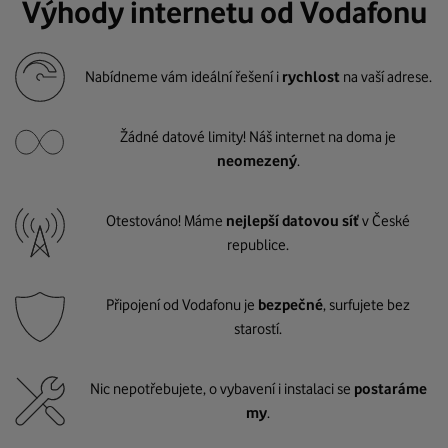
Výhody internetu od Vodafonu
Nabídneme vám ideální řešení i
rychlost
na vaší adrese.
Žádné datové limity! Náš internet na doma je
neomezený
.
Otestováno! Máme
nejlepší datovou síť
v České
republice.
Připojení od Vodafonu je
bezpečné
, surfujete bez
starostí.
Nic nepotřebujete, o vybavení i instalaci se
postaráme
my
.