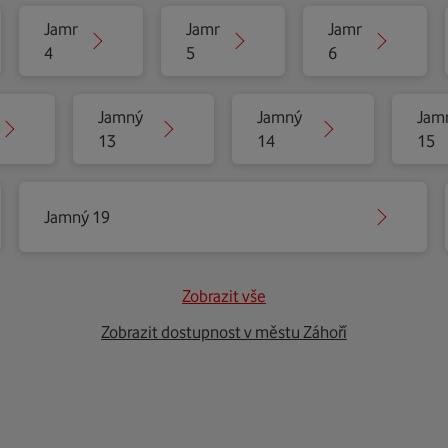
Jamný
Jamný
Jamný
4
5
6
Jamný
Jamný
Jam
13
14
15
Jamný 19
Zobrazit vše
Zobrazit dostupnost v městu Záhoří