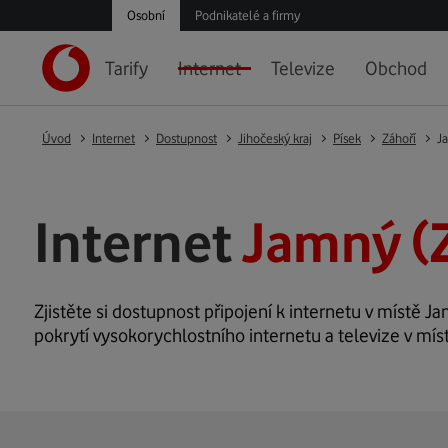
Osobní
Podnikatelé a firmy
Tarify
Internet
Televize
Obchod
Úvod
Internet
Dostupnost
Jihočeský kraj
Písek
Záhoří
J
Internet
Jamný (
Zjistěte si dostupnost připojení k internetu v místě Ja
pokrytí vysokorychlostního internetu a televize v mís