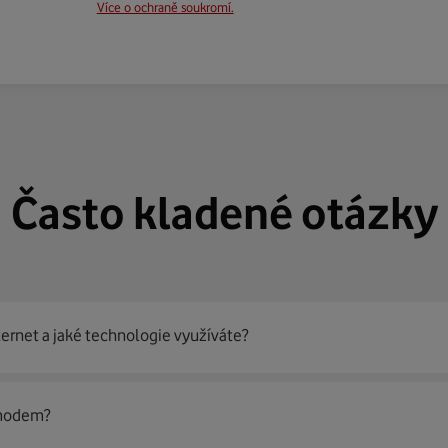
Více o ochraně soukromí.
Často kladené otázky
ternet a jaké technologie využíváte?
out
99 % českých domácností
prostřednictvím několika technol
 modem?
jít nejoptimálnější řešení na vaší adrese.