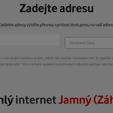
Zadejte adresu
Zadáním adresy zjistíte přesnou rychlost dostupnou na vaší adres
s individuální nabídkou služeb, udělte nám souhlas s kontaktem tím, že vyplníte s
pro tento účel. Více o ochraně soukromí a možnostech odvolání souhlasu nalezn
hlý
internet
Jamný (Záh