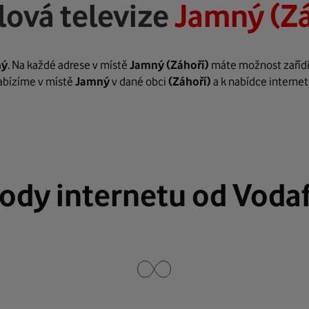
lová televize
Jamný (Zá
ný
. Na každé adrese v místě
Jamný
(Záhoří)
máte možnost zařídit
nabízíme v místě
Jamný
v dané obci
(Záhoří)
a k nabídce internet
ody internetu od Voda