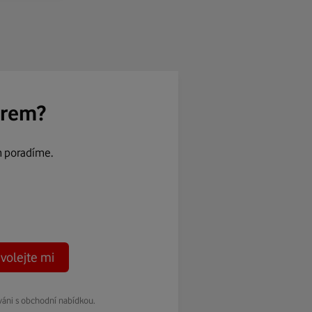
ěrem?
m poradíme.
volejte mi
váni s obchodní nabídkou.