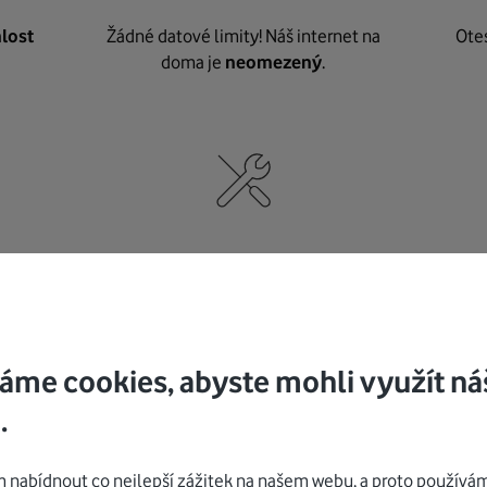
lost
Žádné datové limity! Náš internet na
Ote
doma je
neomezený
.
né
,
Nic nepotřebujete, o vybavení i instalaci
K pe
se
postaráme my
.
áme cookies, abyste mohli využít ná
.
Mohlo by vás zajímat
nabídnout co nejlepší zážitek na našem webu, a proto používám