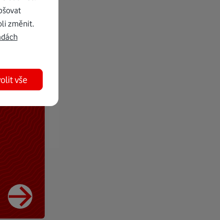
pšovat
li změnit.
adách
olit vše