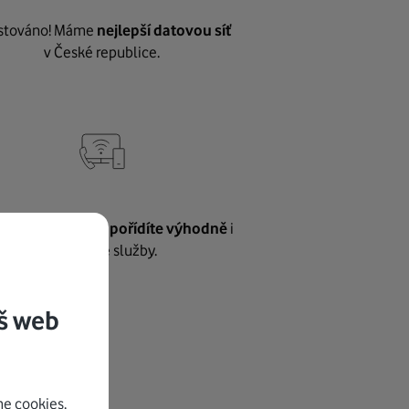
stováno! Máme
nejlepší datovou síť
v České republice.
vnému internetu
pořídíte výhodně
i
další naše služby.
š web
e cookies.