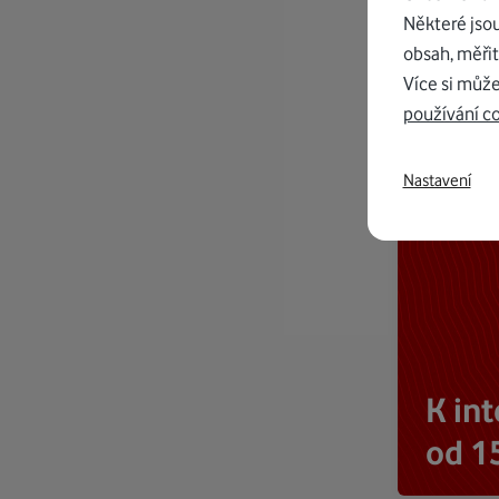
Některé jso
obsah, měřit
Více si může
používání c
Nastavení
K in
od 1