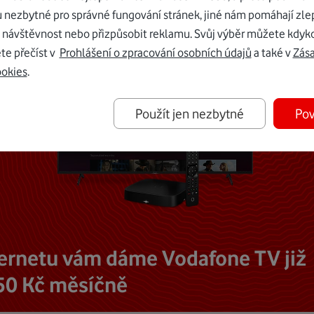
u nezbytné pro správné fungování stránek, jiné nám pomáhají zle
 návštěvnost nebo přizpůsobit reklamu. Svůj výběr můžete kdyko
te přečíst v
Prohlášení o zpracování osobních údajů
a také v
Zás
ookies
.
Použít jen nezbytné
Pov
ternetu vám dáme Vodafone TV již
50 Kč měsíčně