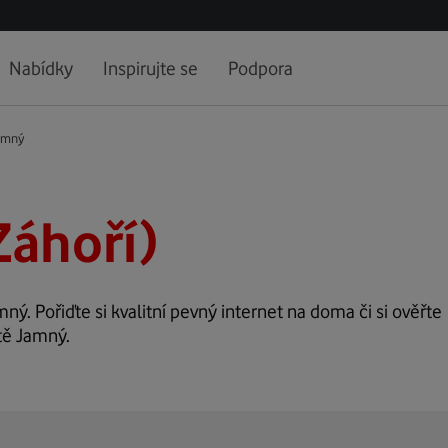
Nabídky
Inspirujte se
Podpora
amný
Záhoří)
mný. Pořiďte si kvalitní pevný internet na doma či si ověřte
tě Jamný.