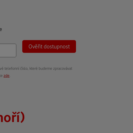
e
Ověřit dostupnost
vé telefonní číslo, které budeme zpracovávat
ete
zde
.
oří)