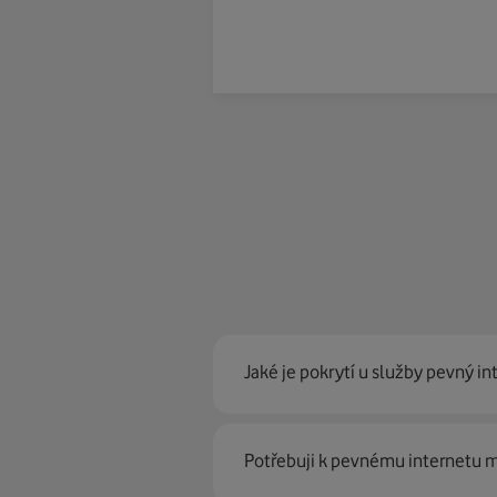
Jaké je pokrytí u služby pevný in
Pevný internet můžeme nabídn
Potřebuji k pevnému internetu
optické sítě. Díky tomu umíme na