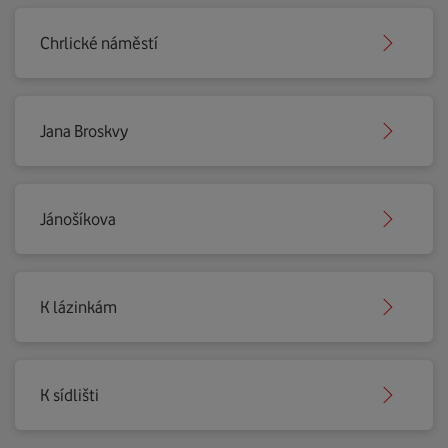
Chrlické náměstí
Jana Broskvy
Jánošíkova
K lázinkám
K sídlišti