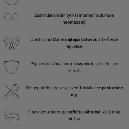
Žádné datové limity! Náš internet na doma je
neomezený
.
Otestováno! Máme
nejlepší datovou síť
v České
republice.
Připojení od Vodafonu je
bezpečné
, surfujete bez
starostí.
Nic nepotřebujete, o vybavení i instalaci se
postaráme
my
.
K pevnému internetu
pořídíte výhodně
i další naše
služby.