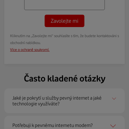
Zavolejte mi
Kliknutím na „Zavolejte mi“ souhlasíte s tím, že budete kontaktováni s
obchodní nabídkou.
Více o ochraně soukromí.
Často kladené otázky
Jaké je pokrytí u služby pevný internet a jaké
technologie využíváte?
Pevný internet můžeme nabídnout
99 % českých
Potřebuji k pevnému internetu modem?
domácností
prostřednictvím několika technologií jako