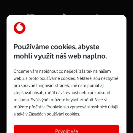
Mb/s.
Více o COMPAL CH7465VF
Používáme cookies, abyste
mohli využít náš web naplno.
Chceme vám nabídnout co nejlepší zážitek na našem
Spojte se s Vodafonem
webu, a proto používáme cookies. Některé jsou nezbytné
pro správné fungování stránek, jiné nám pomáhají
Zyxel VMG8623-T50B
:
zlepšovat obsah, měřit návštěvnost nebo přizpůsobit
Rozměry modemu jsou 16 x 22 x 7,5 cm (včetně stojánku)
reklamu. Svůj výběr můžete kdykoli změnit. Více si
a nabízí 4 gigabitové LAN porty a bezdrátové připojení Wi-
můžete přečíst v
Prohlášení o zpracování osobních údajů
Fi ve verzích 802.11 b/g/n/ac pro frekvenci 2,4 GHz a
a také v
Zásadách používání cookies
.
802.11 a/b/g/n/ac pro frekvenci 5 GHz s rychlostí až 866
|
English
Mapa webu
Mb/s.
Povolit vše
Právní­ podmí­nky
Ochrana soukromí­