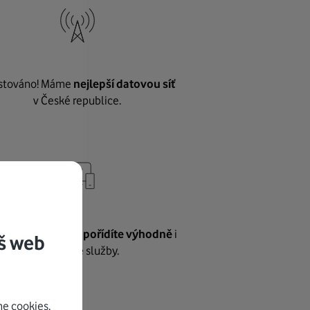
stováno! Máme
nejlepší datovou síť
v České republice.
vnému internetu
pořídíte výhodně
i
š web
další naše služby.
e cookies.