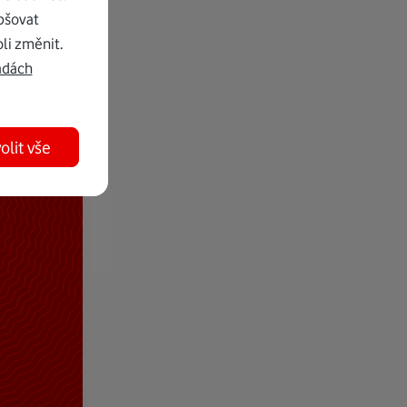
pšovat
li změnit.
adách
olit vše