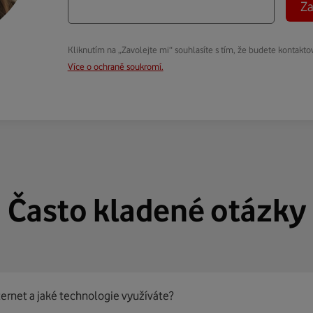
Za
Kliknutím na „Zavolejte mi“ souhlasíte s tím, že budete kontakto
Více o ochraně soukromí.
Často kladené otázky
ternet a jaké technologie využíváte?