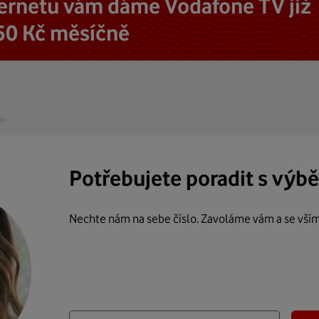
ternetu vám dáme Vodafone TV již
50 Kč měsíčně
Potřebujete poradit s výb
Nechte nám na sebe číslo. Zavoláme vám a se vší