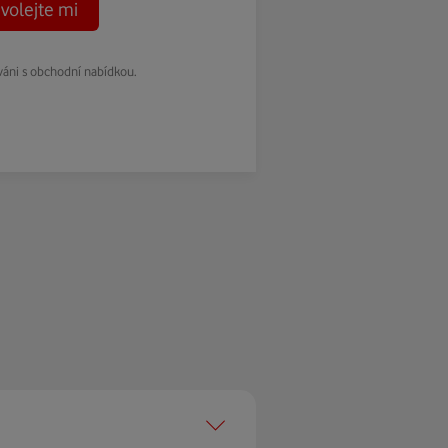
volejte mi
váni s obchodní nabídkou.