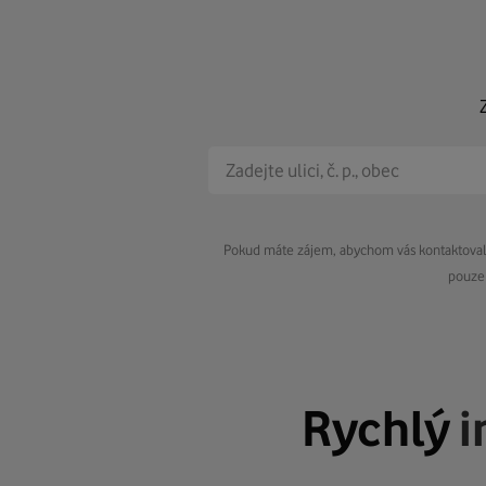
Pokud máte zájem, abychom vás kontaktovali 
pouze 
Rychlý
i