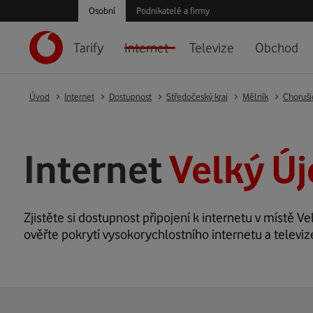
Osobní
Podnikatelé a firmy
Tarify
Internet
Televize
Obchod
Úvod
Internet
Dostupnost
Středočeský kraj
Mělník
Choruši
Internet
Velký Új
Zjistěte si dostupnost připojení k internetu v místě Ve
ověřte pokrytí vysokorychlostního internetu a televiz