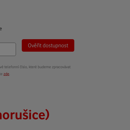
e
Ověřit dostupnost
vé telefonní číslo, které budeme zpracovávat
ete
zde
.
horušice)