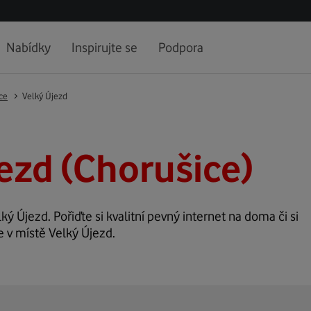
Nabídky
Inspirujte se
Podpora
ce
Velký Újezd
ezd (Chorušice)
lký Újezd. Pořiďte si kvalitní pevný internet na doma či si
e v místě Velký Újezd.