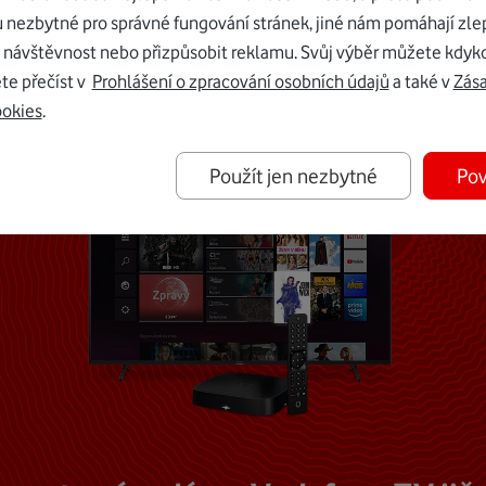
u nezbytné pro správné fungování stránek, jiné nám pomáhají zle
Mohlo by vás zajímat
 návštěvnost nebo přizpůsobit reklamu. Svůj výběr můžete kdyko
te přečíst v
Prohlášení o zpracování osobních údajů
a také v
Zás
ookies
.
Použít jen nezbytné
Pov