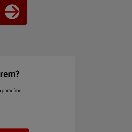
ěrem?
m poradíme.