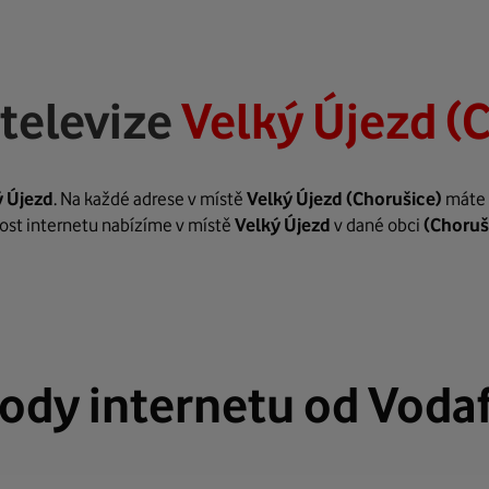
televize
Velký Újezd (
ý Újezd
. Na každé adrese v místě
Velký Újezd
(Chorušice)
máte m
hlost internetu nabízíme v místě
Velký Újezd
v dané obci
(Choruš
ody internetu od Voda