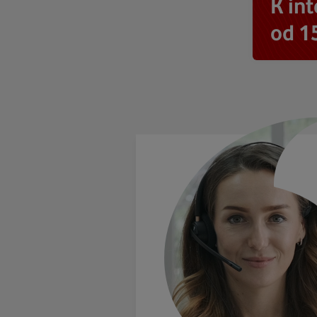
K in
od 1