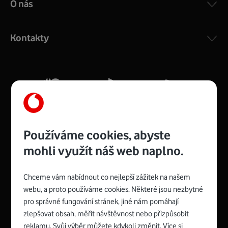
O nás
COMPAL CH7465VF
:
Výkonný bezdrátový modem s Wi-Fi standardem 802.11
ac a pokrytím ve dvou pásmech 2,4 i 5 GHz, který zajistí
Kontakty
silný signál pro celou domácnost. Kompaktní rozměry 21
x 16 x 4 cm, 4 Gigabitové LAN porty a rychlost až 500
Mb/s.
Více o COMPAL CH7465VF
Používáme cookies, abyste
mohli využít náš web naplno.
Chceme vám nabídnout co nejlepší zážitek na našem
Spojte se s Vodafonem
webu, a proto používáme cookies. Některé jsou nezbytné
pro správné fungování stránek, jiné nám pomáhají
Zyxel VMG8623-T50B
:
zlepšovat obsah, měřit návštěvnost nebo přizpůsobit
Rozměry modemu jsou 16 x 22 x 7,5 cm (včetně stojánku)
reklamu. Svůj výběr můžete kdykoli změnit. Více si