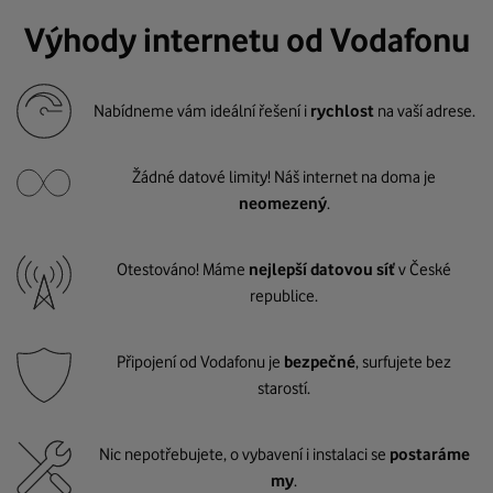
Výhody internetu od Vodafonu
Nabídneme vám ideální řešení i
rychlost
na vaší adrese.
Žádné datové limity! Náš internet na doma je
neomezený
.
Otestováno! Máme
nejlepší datovou síť
v České
republice.
Připojení od Vodafonu je
bezpečné
, surfujete bez
starostí.
Nic nepotřebujete, o vybavení i instalaci se
postaráme
my
.