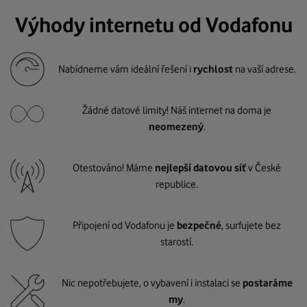
Výhody internetu od Vodafonu
Nabídneme vám ideální řešení i
rychlost
na vaší adrese.
Žádné datové limity! Náš internet na doma je
neomezený
.
Otestováno! Máme
nejlepší datovou síť
v České
republice.
Připojení od Vodafonu je
bezpečné
, surfujete bez
starostí.
Nic nepotřebujete, o vybavení i instalaci se
postaráme
my
.