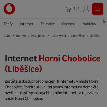
In
Tarify
Internet
Televize
Obchod
Nabídky
Úvod
Internet
Dostupnost
Ústecký kraj
Litoměřice
Liběšice
H
Internet
Horní Chobolice
(Liběšice)
Zjistěte si dostupnost připojení k internetu v místě Horní
Chobolice. Pořiďte si kvalitní pevný internet na doma či si
ověřte pokrytí vysokorychlostního internetu a televize v
místě Horní Chobolice.