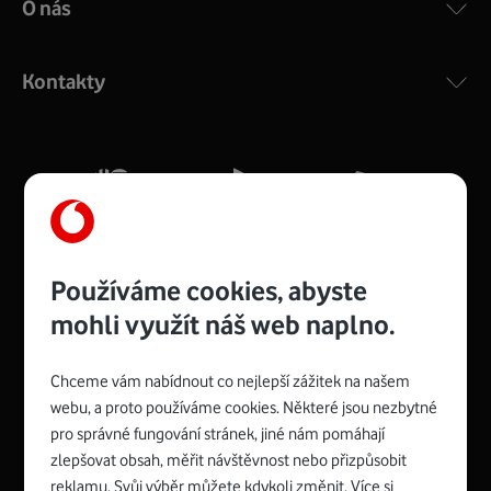
O nás
COMPAL CH7465VF
:
Výkonný bezdrátový modem s Wi-Fi standardem 802.11
ac a pokrytím ve dvou pásmech 2,4 i 5 GHz, který zajistí
Kontakty
silný signál pro celou domácnost. Kompaktní rozměry 21
x 16 x 4 cm, 4 Gigabitové LAN porty a rychlost až 500
Mb/s.
Více o COMPAL CH7465VF
Používáme cookies, abyste
mohli využít náš web naplno.
Chceme vám nabídnout co nejlepší zážitek na našem
Spojte se s Vodafonem
webu, a proto používáme cookies. Některé jsou nezbytné
pro správné fungování stránek, jiné nám pomáhají
Zyxel VMG8623-T50B
:
zlepšovat obsah, měřit návštěvnost nebo přizpůsobit
Rozměry modemu jsou 16 x 22 x 7,5 cm (včetně stojánku)
reklamu. Svůj výběr můžete kdykoli změnit. Více si