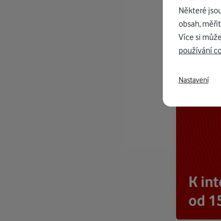
Některé jso
obsah, měřit
Více si může
používání c
Nastavení
K in
od 1