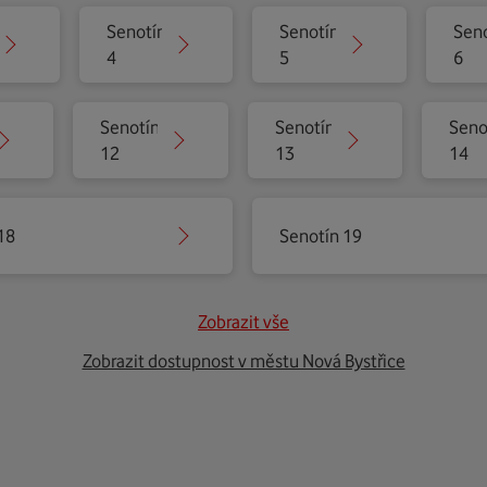
Senotín
Senotín
Seno
4
5
6
Senotín
Senotín
Seno
12
13
14
18
Senotín 19
Zobrazit vše
Zobrazit dostupnost v městu Nová Bystřice