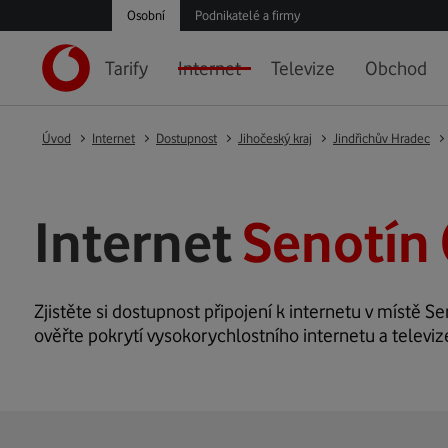
Osobní
Podnikatelé a firmy
Tarify
Internet
Televize
Obchod
Úvod
Internet
Dostupnost
Jihočeský kraj
Jindřichův Hradec
Internet
Senotín 
Zjistěte si dostupnost připojení k internetu v místě Sen
ověřte pokrytí vysokorychlostního internetu a televiz