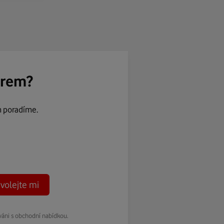
ěrem?
m poradíme.
volejte mi
váni s obchodní nabídkou.