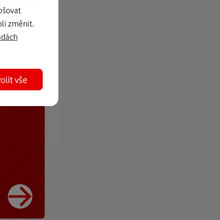
pšovat
li změnit.
adách
olit vše