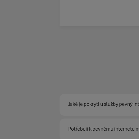
Jaké je pokrytí u služby pevný in
Pevný internet můžeme nabídn
Potřebuji k pevnému internetu
optické sítě. Díky tomu umíme na