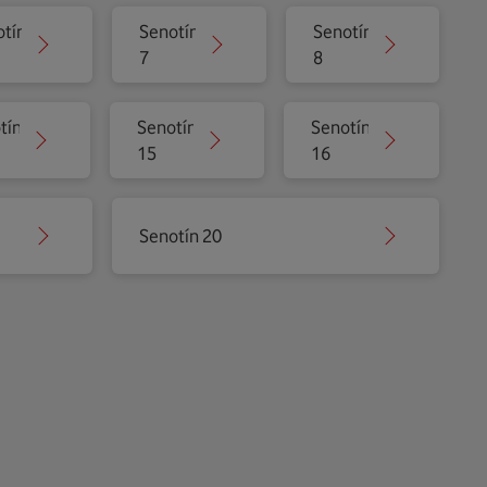
tín
Senotín
Senotín
7
8
tín
Senotín
Senotín
15
16
Senotín 20