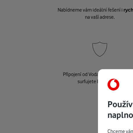
Nabídneme vám ideální řešení i
rych
na vaší adrese.
Připojení od Vodafonu je
bezpeč
surfujete bez starostí.
Použív
naplno
Chceme vám 