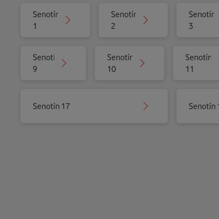
Senotín
Senotín
Senotín
1
2
3
Senotín
Senotín
Senotín
9
10
11
Senotín 17
Senotín 