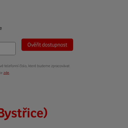
e
Ověřit dostupnost
vé telefonní číslo, které budeme zpracovávat
ete
zde
.
Bystřice)