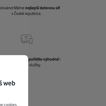
stováno! Máme
nejlepší datovou síť
v České republice.
vnému internetu
pořídíte výhodně
i
další naše služby.
š web
e cookies.