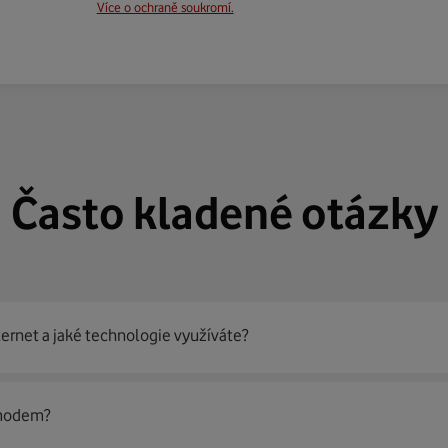
Více o ochraně soukromí.
Často kladené otázky
ternet a jaké technologie využíváte?
out
99 % českých domácností
prostřednictvím několika technol
 modem?
jít nejoptimálnější řešení na vaší adrese.