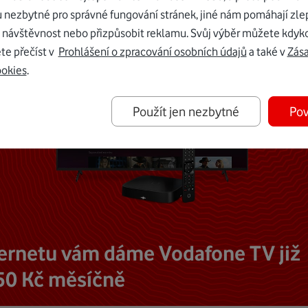
u nezbytné pro správné fungování stránek, jiné nám pomáhají zle
 návštěvnost nebo přizpůsobit reklamu. Svůj výběr můžete kdyko
te přečíst v
Prohlášení o zpracování osobních údajů
a také v
Zás
ookies
.
Použít jen nezbytné
Pov
ternetu vám dáme Vodafone TV již
50 Kč měsíčně