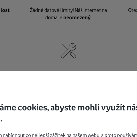
lost
Žádné datové limity! Náš internet na
Ote
doma je
neomezený
.
né
,
Nic nepotřebujete, o vybavení i instalaci
K pe
se
postaráme my
.
áme cookies, abyste mohli využít ná
.
Mohlo by vás zajímat
nabídnout co nejlepší zážitek na našem webu, a proto používám