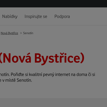
Nabídky
Inspirujte se
Podpora
Nová Bystřice
Senotín
(Nová Bystřice)
otín. Pořiďte si kvalitní pevný internet na doma či si
e v místě Senotín.