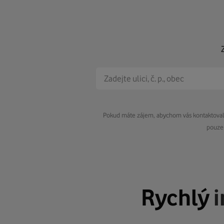
Pokud máte zájem, abychom vás kontaktovali 
pouze 
Rychlý
i