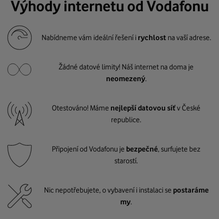
Výhody internetu od Vodafonu
Nabídneme vám ideální řešení i
rychlost
na vaší adrese.
Žádné datové limity! Náš internet na doma je
neomezený
.
Otestováno! Máme
nejlepší datovou síť
v České
republice.
Připojení od Vodafonu je
bezpečné
, surfujete bez
starostí.
Nic nepotřebujete, o vybavení i instalaci se
postaráme
my
.