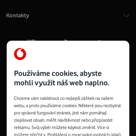
Výkonný bezdrátový modem s Wi-Fi standardem 802.11
ac a pokrytím ve dvou pásmech 2,4 i 5 GHz, který zajistí
Kontakty
silný signál pro celou domácnost. Kompaktní rozměry 21
x 16 x 4 cm, 4 Gigabitové LAN porty a rychlost až 500
Mb/s.
Více o COMPAL CH7465VF
Používáme cookies, abyste
mohli využít náš web naplno.
Chceme vám nabídnout co nejlepší zážitek na našem
Spojte se s Vodafonem
webu, a proto používáme cookies. Některé jsou nezbytné
pro správné fungování stránek, jiné nám pomáhají
Zyxel VMG8623-T50B
:
zlepšovat obsah, měřit návštěvnost nebo přizpůsobit
Rozměry modemu jsou 16 x 22 x 7,5 cm (včetně stojánku)
reklamu. Svůj výběr můžete kdykoli změnit. Více si
a nabízí 4 gigabitové LAN porty a bezdrátové připojení Wi-
můžete přečíst v
Prohlášení o zpracování osobních údajů