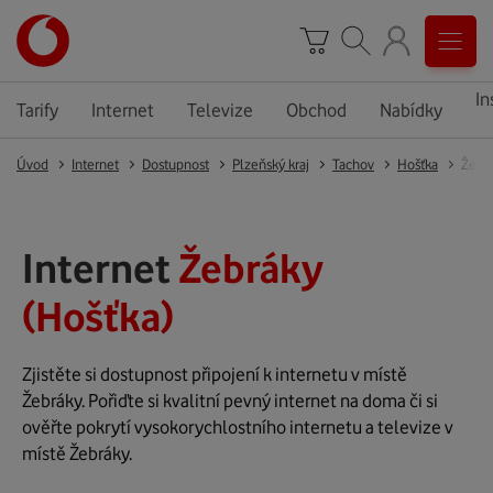
In
Tarify
Internet
Televize
Obchod
Nabídky
Úvod
Internet
Dostupnost
Plzeňský kraj
Tachov
Hošťka
Žebr
Internet
Žebráky
(Hošťka)
Zjistěte si dostupnost připojení k internetu v místě
Žebráky. Pořiďte si kvalitní pevný internet na doma či si
ověřte pokrytí vysokorychlostního internetu a televize v
místě Žebráky.