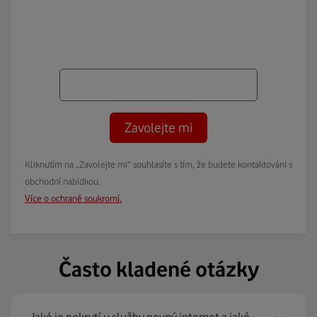
Zavolejte mi
Kliknutím na „Zavolejte mi“ souhlasíte s tím, že budete kontaktováni s
obchodní nabídkou.
Více o ochraně soukromí.
Často kladené otázky
Jaké je pokrytí u služby pevný internet a jaké