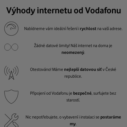
Výhody internetu od Vodafonu
Nabídneme vám ideální řešení i
rychlost
na vaší adrese.
Žádné datové limity! Náš internet na doma je
neomezený
.
Otestováno! Máme
nejlepší datovou síť
v České
republice.
Připojení od Vodafonu je
bezpečné
, surfujete bez
starostí.
Nic nepotřebujete, o vybavení i instalaci se
postaráme
my
.