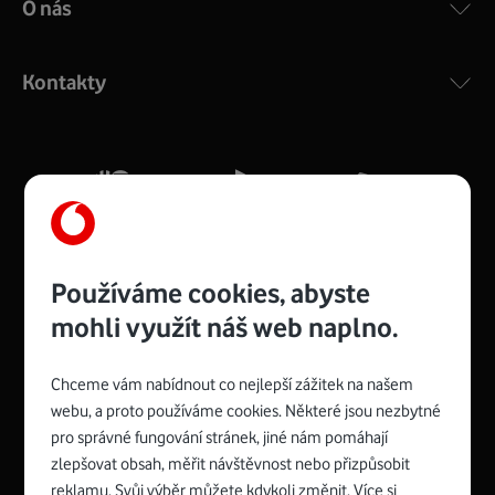
O nás
COMPAL CH7465VF
:
Výkonný bezdrátový modem s Wi-Fi standardem 802.11
ac a pokrytím ve dvou pásmech 2,4 i 5 GHz, který zajistí
Kontakty
silný signál pro celou domácnost. Kompaktní rozměry 21
x 16 x 4 cm, 4 Gigabitové LAN porty a rychlost až 500
Mb/s.
Více o COMPAL CH7465VF
Používáme cookies, abyste
mohli využít náš web naplno.
Chceme vám nabídnout co nejlepší zážitek na našem
Spojte se s Vodafonem
webu, a proto používáme cookies. Některé jsou nezbytné
pro správné fungování stránek, jiné nám pomáhají
Zyxel VMG8623-T50B
:
zlepšovat obsah, měřit návštěvnost nebo přizpůsobit
Rozměry modemu jsou 16 x 22 x 7,5 cm (včetně stojánku)
reklamu. Svůj výběr můžete kdykoli změnit. Více si