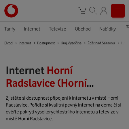
In
Tarify
Internet
Televize
Obchod
Nabídky
Úvod
Internet
Dostupnost
Kraj Vysočina
Žďár nad Sázavou
Horn
Internet
Horní
Radslavice (Horní
Radslavice)
Zjistěte si dostupnost připojení k internetu v místě Horní
Radslavice. Pořiďte si kvalitní pevný internet na doma či si
ověřte pokrytí vysokorychlostního internetu a televize v
místě Horní Radslavice.