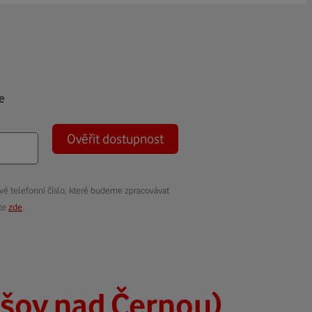
e
Ověřit dostupnost
vé telefonní číslo, které budeme zpracovávat
ete
zde
.
ešov nad Černou)