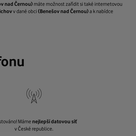
v nad Černou)
máte možnost zařídit si také internetovou
řichov
v dané obci
(Benešov nad Černou)
a k nabídce
fonu
stováno! Máme
nejlepší datovou síť
v České republice.