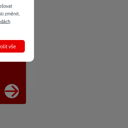
pšovat
li změnit.
adách
olit vše