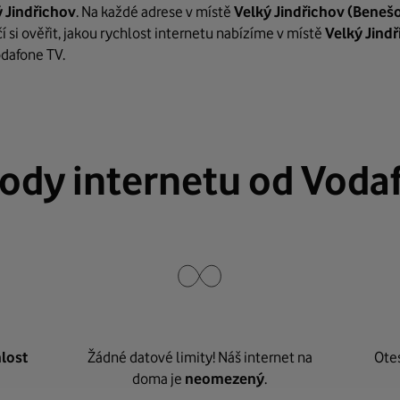
 Jindřichov
. Na každé adrese v místě
Velký Jindřichov
(Benešo
 si ověřit, jakou rychlost internetu nabízíme v místě
Velký Jind
odafone TV.
ody internetu od Voda
lost
Žádné datové limity! Náš internet na
Ote
doma je
neomezený
.