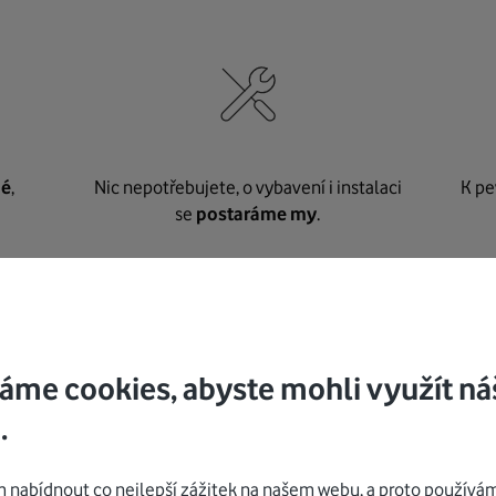
né
,
Nic nepotřebujete, o vybavení i instalaci
K pe
se
postaráme my
.
Mohlo by vás zajímat
áme cookies, abyste mohli využít ná
.
nabídnout co nejlepší zážitek na našem webu, a proto používám