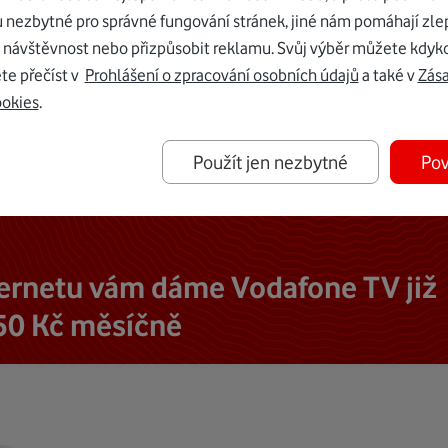
u nezbytné pro správné fungování stránek, jiné nám pomáhají zle
 návštěvnost nebo přizpůsobit reklamu. Svůj výběr můžete kdyko
te přečíst v
Prohlášení o zpracování osobních údajů
a také v
Zás
ookies
.
Použít jen nezbytné
Pov
ternetu vám dáme Vodafone TV již
50 Kč měsíčně