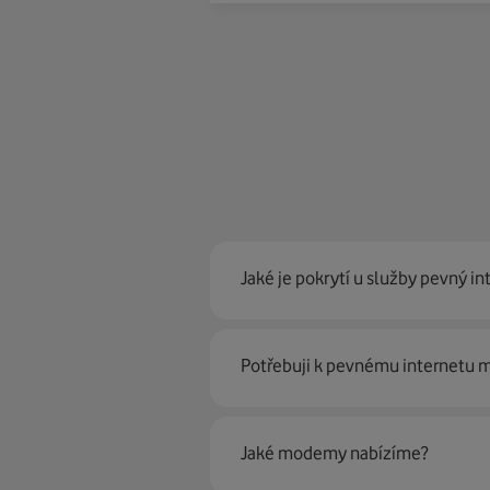
Jaké je pokrytí u služby pevný in
Pevný internet můžeme nabídn
Potřebuji k pevnému internetu
optické sítě. Díky tomu umíme na
Ano, potřebujete. Rádi vám ho 
Jaké modemy nabízíme?