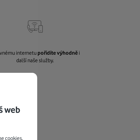
vnému internetu
pořídíte výhodně
i
další naše služby.
š web
e cookies.