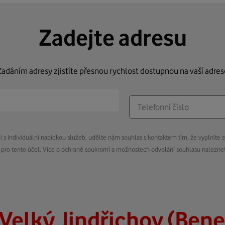
Zadejte adresu
Zadáním adresy zjistíte přesnou rychlost dostupnou na vaší adres
s individuální nabídkou služeb, udělte nám souhlas s kontaktem tím, že vyplníte s
pro tento účel. Více o ochraně soukromí a možnostech odvolání souhlasu nalezn
Velký Jindřichov (Ben