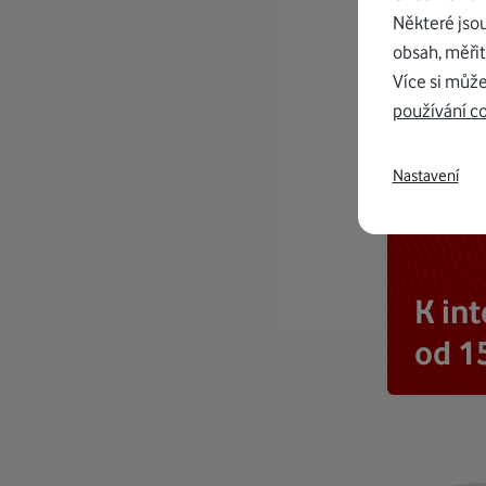
Některé jso
obsah, měřit
Více si může
používání c
Nastavení
K in
od 1