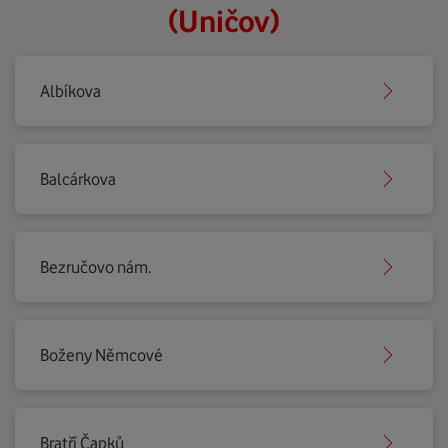
(Uničov)
Albíkova
Balcárkova
Bezručovo nám.
Boženy Němcové
Bratří Čapků