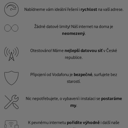
Nabídneme vám ideální řešení i
rychlost
na vaší adrese.
Žádné datové limity! Náš internet na doma je
neomezený
.
Otestováno! Máme
nejlepší datovou síť
v České
republice.
Připojení od Vodafonu je
bezpečné
, surfujete bez
starostí.
Nic nepotřebujete, o vybavení i instalaci se
postaráme
my
.
K pevnému internetu
pořídíte výhodně
i další naše