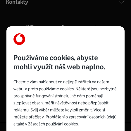
Kontakty
silný signál pro celou domácnost. Kompaktní rozměry 21
x 16 x 4 cm, 4 Gigabitové LAN porty a rychlost až 500
Mb/s.
Více o COMPAL CH7465VF
Používáme cookies, abyste
mohli využít náš web naplno.
Chceme vám nabídnout co nejlepší zážitek na našem
Spojte se s Vodafonem
webu, a proto používáme cookies. Některé jsou nezbytné
pro správné fungování stránek, jiné nám pomáhají
Zyxel VMG8623-T50B
:
zlepšovat obsah, měřit návštěvnost nebo přizpůsobit
Rozměry modemu jsou 16 x 22 x 7,5 cm (včetně stojánku)
reklamu. Svůj výběr můžete kdykoli změnit. Více si
a nabízí 4 gigabitové LAN porty a bezdrátové připojení Wi-
můžete přečíst v
Prohlášení o zpracování osobních údajů
Fi ve verzích 802.11 b/g/n/ac pro frekvenci 2,4 GHz a
a také v
Zásadách používání cookies
.
802.11 a/b/g/n/ac pro frekvenci 5 GHz s rychlostí až 866