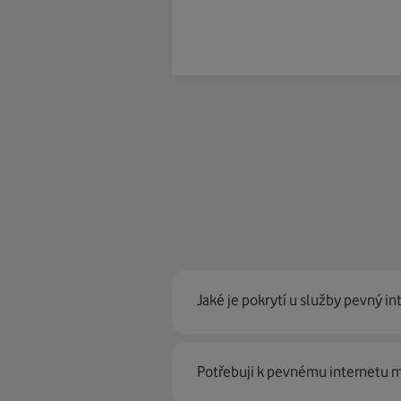
Jaké je pokrytí u služby pevný in
Pevný internet můžeme nabídn
Potřebuji k pevnému internetu
optické sítě. Díky tomu umíme na