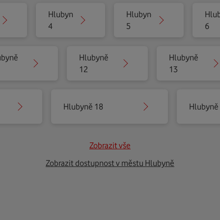
Hlubyně
Hlubyně
Hlu
4
5
6
ubyně
Hlubyně
Hlubyně
12
13
Hlubyně 18
Hlubyně
Zobrazit vše
Zobrazit dostupnost v městu Hlubyně