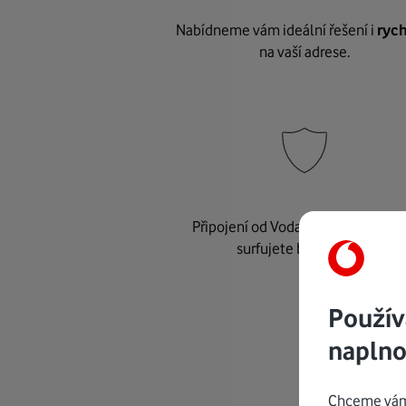
Nabídneme vám ideální řešení i
rych
na vaší adrese.
Připojení od Vodafonu je
bezpeč
surfujete bez starostí.
Použív
naplno
Chceme vám 