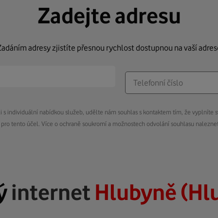
Zadejte adresu
Zadáním adresy zjistíte přesnou rychlost dostupnou na vaší adres
s individuální nabídkou služeb, udělte nám souhlas s kontaktem tím, že vyplníte s
pro tento účel. Více o ochraně soukromí a možnostech odvolání souhlasu nalezn
ý
internet
Hlubyně (Hl