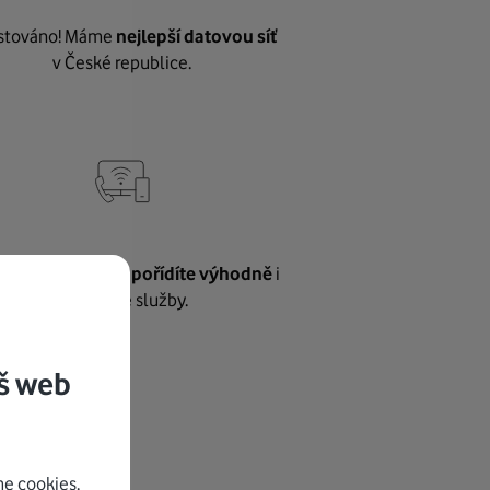
stováno! Máme
nejlepší datovou síť
v České republice.
vnému internetu
pořídíte výhodně
i
další naše služby.
š web
e cookies.