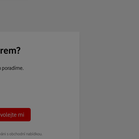
ěrem?
m poradíme.
volejte mi
váni s obchodní nabídkou.