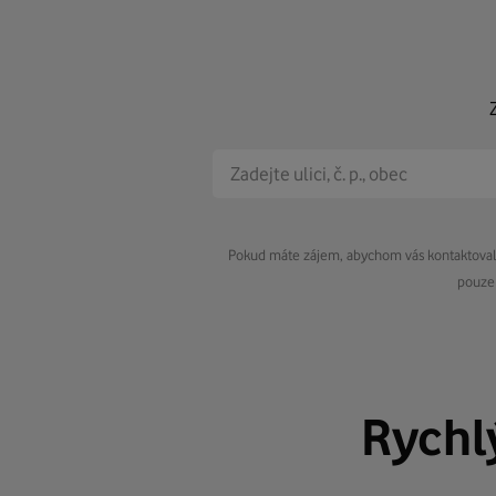
Pokud máte zájem, abychom vás kontaktovali 
pouze 
Rychl