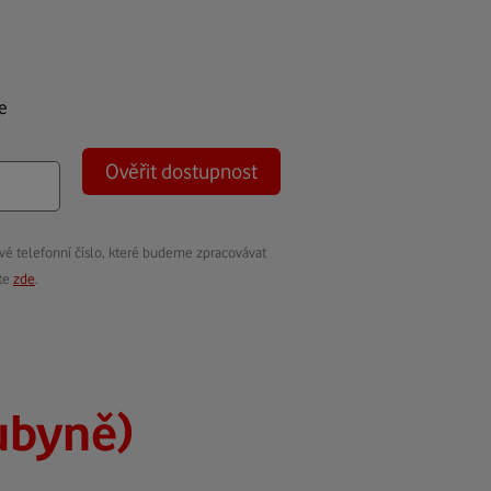
e
Ověřit dostupnost
vé telefonní číslo, které budeme zpracovávat
ete
zde
.
ubyně)