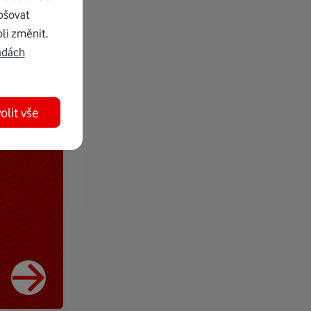
pšovat
li změnit.
adách
olit vše