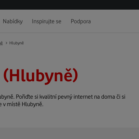
Nabídky
Inspirujte se
Podpora
ně
Hlubyně
 (Hlubyně)
ubyně. Pořiďte si kvalitní pevný internet na doma či si
e v místě Hlubyně.