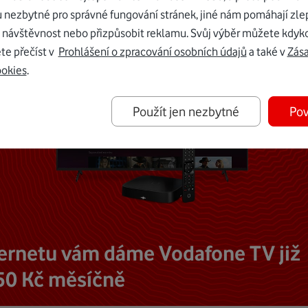
u nezbytné pro správné fungování stránek, jiné nám pomáhají zle
 návštěvnost nebo přizpůsobit reklamu. Svůj výběr můžete kdyko
te přečíst v
Prohlášení o zpracování osobních údajů
a také v
Zás
ookies
.
Použít jen nezbytné
Pov
ternetu vám dáme Vodafone TV již
50 Kč měsíčně