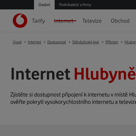
Osobní
Podnikatelé a firmy
Tarify
Internet
Televize
Obchod
Úvod
Internet
Dostupnost
Středočeský kraj
Příbram
Hluby
Internet
Hlubyně
Zjistěte si dostupnost připojení k internetu v místě Hl
ověřte pokrytí vysokorychlostního internetu a televiz