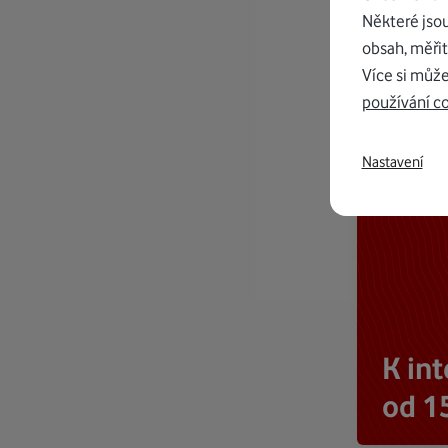
Některé jso
obsah, měřit
Více si může
používání c
Nastavení
K in
od 1