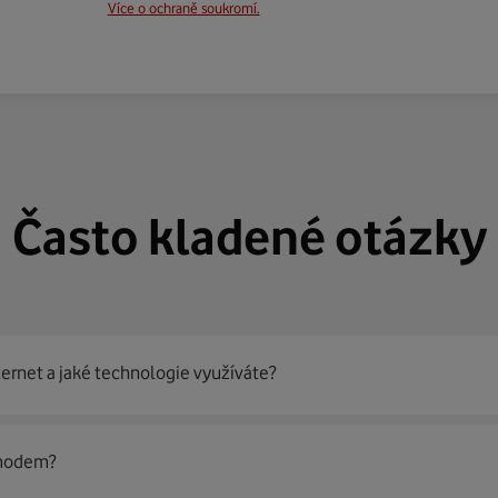
Více o ochraně soukromí.
Často kladené otázky
ternet a jaké technologie využíváte?
out
99 % českých domácností
prostřednictvím několika technol
 modem?
jít nejoptimálnější řešení na vaší adrese.