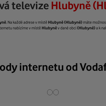
vá televize
Hlubyně (H
yně
. Na každé adrese v místě
Hlubyně
(Hlubyně)
máte možnost z
internetu nabízíme v místě
Hlubyně
v dané obci
(Hlubyně)
a k na
ody internetu od Voda