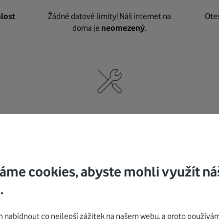
lost
Žádné datové limity! Náš internet na
Ote
doma je
neomezený
.
né
,
Nic nepotřebujete, o vybavení i instalaci
K pe
se
postaráme my
.
áme cookies, abyste mohli využít ná
.
Mohlo by vás zajímat
nabídnout co nejlepší zážitek na našem webu, a proto používám