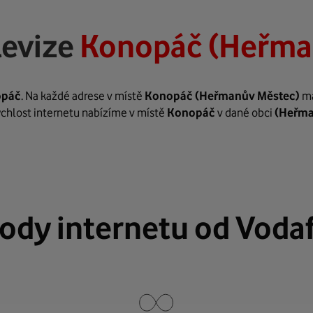
levize
Konopáč (Heřma
opáč
. Na každé adrese v místě
Konopáč
(Heřmanův Městec)
má
rychlost internetu nabízíme v místě
Konopáč
v dané obci
(Heřma
ody internetu od Voda