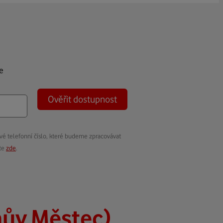
e
Ověřit dostupnost
vé telefonní číslo, které budeme zpracovávat
ete
zde
.
ův Městec)