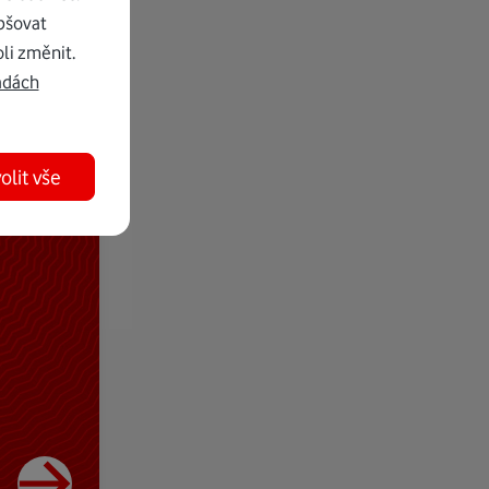
pšovat
li změnit.
adách
olit vše