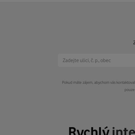
Pokud máte zájem, abychom vás kontaktovali 
pouze 
Rychlý
int