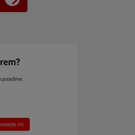
ěrem?
m poradíme.
volejte mi