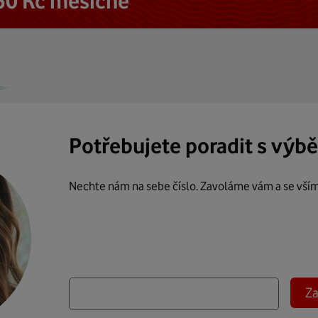
50 Kč měsíčně
Potřebujete poradit s výb
Nechte nám na sebe číslo. Zavoláme vám a se vší
Za