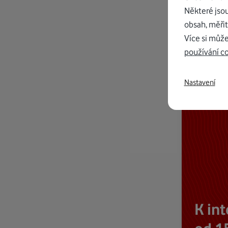
Některé jso
obsah, měřit
Více si může
používání c
Nastavení
K in