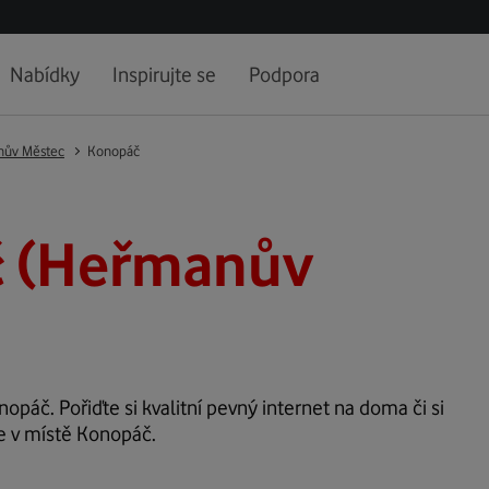
Nabídky
Inspirujte se
Podpora
ův Městec
Konopáč
 (Heřmanův
nopáč. Pořiďte si kvalitní pevný internet na doma či si
ze v místě Konopáč.