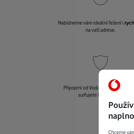
Nabídneme vám ideální řešení i
rych
na vaší adrese.
Připojení od Vodafonu je
bezpeč
surfujete bez starostí.
Použív
naplno
Chceme vám 