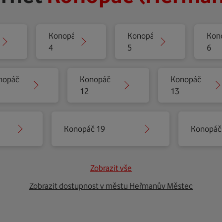
Konopáč
Konopáč
Kon
4
5
6
nopáč
Konopáč
Konopáč
12
13
Konopáč 19
Konopáč
Zobrazit vše
Zobrazit dostupnost v městu Heřmanův Městec