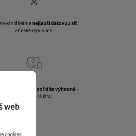
stováno! Máme
nejlepší datovou síť
v České republice.
vnému internetu
pořídíte výhodně
i
další naše služby.
š web
e cookies.