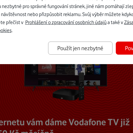
u nezbytné pro správné fungování stránek, jiné nám pomáhají zle
 návštěvnost nebo přizpůsobit reklamu. Svůj výběr můžete kdyko
te přečíst v
Prohlášení o zpracování osobních údajů
a také v
Zás
ookies
.
Použít jen nezbytné
Pov
ternetu vám dáme Vodafone TV již