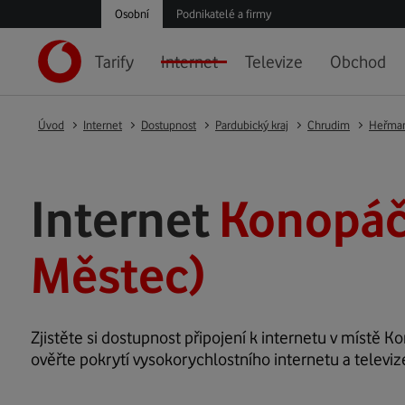
Osobní
Podnikatelé a firmy
Tarify
Internet
Televize
Obchod
Úvod
Internet
Dostupnost
Pardubický kraj
Chrudim
Heřman
Internet
Konopáč
Městec)
Zjistěte si dostupnost připojení k internetu v místě Ko
ověřte pokrytí vysokorychlostního internetu a televi