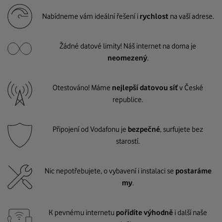
Nabídneme vám ideální řešení i
rychlost
na vaší adrese.
Žádné datové limity! Náš internet na doma je
neomezený
.
Otestováno! Máme
nejlepší datovou síť
v České
republice.
Připojení od Vodafonu je
bezpečné
, surfujete bez
starostí.
Nic nepotřebujete, o vybavení i instalaci se
postaráme
my
.
K pevnému internetu
pořídíte výhodně
i další naše