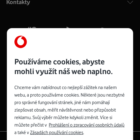
Kontakty
silný signál pro celou domácnost. Kompaktní rozměry 21
x 16 x 4 cm, 4 Gigabitové LAN porty a rychlost až 500
Mb/s.
Více o COMPAL CH7465VF
Používáme cookies, abyste
mohli využít náš web naplno.
Chceme vám nabídnout co nejlepší zážitek na našem
Spojte se s Vodafonem
webu, a proto používáme cookies. Některé jsou nezbytné
pro správné fungování stránek, jiné nám pomáhají
Zyxel VMG8623-T50B
:
zlepšovat obsah, měřit návštěvnost nebo přizpůsobit
Rozměry modemu jsou 16 x 22 x 7,5 cm (včetně stojánku)
reklamu. Svůj výběr můžete kdykoli změnit. Více si
a nabízí 4 gigabitové LAN porty a bezdrátové připojení Wi-
můžete přečíst v
Prohlášení o zpracování osobních údajů
Fi ve verzích 802.11 b/g/n/ac pro frekvenci 2,4 GHz a
a také v
Zásadách používání cookies
.
802.11 a/b/g/n/ac pro frekvenci 5 GHz s rychlostí až 866