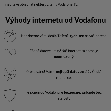
hned také objednat některý z tarifů Vodafone TV.
Výhody internetu od Vodafonu
Nabídneme vám ideální řešení i
rychlost
na vaší adrese.
Žádné datové limity! Náš internet na doma je
neomezený
.
Otestováno! Máme
nejlepší datovou síť
v České
republice.
Připojení od Vodafonu je
bezpečné
, surfujete bez
starostí.