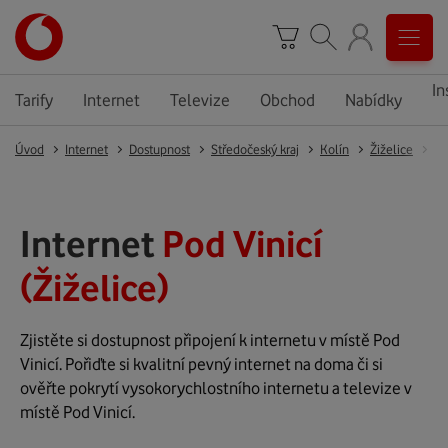
In
Tarify
Internet
Televize
Obchod
Nabídky
Úvod
Internet
Dostupnost
Středočeský kraj
Kolín
Žiželice
Po
Internet
Pod Vinicí
(Žiželice)
Zjistěte si dostupnost připojení k internetu v místě Pod
Vinicí. Pořiďte si kvalitní pevný internet na doma či si
ověřte pokrytí vysokorychlostního internetu a televize v
místě Pod Vinicí.