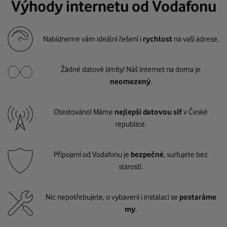
Výhody internetu od Vodafonu
Nabídneme vám ideální řešení i
rychlost
na vaší adrese.
Žádné datové limity! Náš internet na doma je
neomezený
.
Otestováno! Máme
nejlepší datovou síť
v České
republice.
Připojení od Vodafonu je
bezpečné
, surfujete bez
starostí.
Nic nepotřebujete, o vybavení i instalaci se
postaráme
my
.