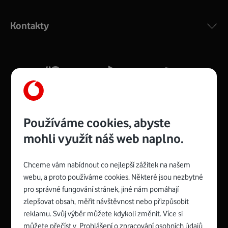
Výkonný bezdrátový modem s Wi-Fi standardem 802.11
ac a pokrytím ve dvou pásmech 2,4 i 5 GHz, který zajistí
Kontakty
silný signál pro celou domácnost. Kompaktní rozměry 21
x 16 x 4 cm, 4 Gigabitové LAN porty a rychlost až 500
Mb/s.
Více o COMPAL CH7465VF
Používáme cookies, abyste
mohli využít náš web naplno.
Chceme vám nabídnout co nejlepší zážitek na našem
Spojte se s Vodafonem
webu, a proto používáme cookies. Některé jsou nezbytné
pro správné fungování stránek, jiné nám pomáhají
Zyxel VMG8623-T50B
:
zlepšovat obsah, měřit návštěvnost nebo přizpůsobit
Rozměry modemu jsou 16 x 22 x 7,5 cm (včetně stojánku)
reklamu. Svůj výběr můžete kdykoli změnit. Více si
a nabízí 4 gigabitové LAN porty a bezdrátové připojení Wi-
můžete přečíst v
Prohlášení o zpracování osobních údajů