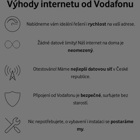
Výhody internetu od Vodafonu
Nabídneme vám ideální řešení i
rychlost
na vaší adrese.
Žádné datové limity! Náš internet na doma je
neomezený
.
Otestováno! Máme
nejlepší datovou síť
v České
republice.
Připojení od Vodafonu je
bezpečné
, surfujete bez
starostí.
Nic nepotřebujete, o vybavení i instalaci se
postaráme
my
.