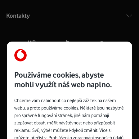
Výkonný bezdrátový modem s Wi-Fi standardem 802.11
ac a pokrytím ve dvou pásmech 2,4 i 5 GHz, který zajistí
Kontakty
silný signál pro celou domácnost. Kompaktní rozměry 21
x 16 x 4 cm, 4 Gigabitové LAN porty a rychlost až 500
Mb/s.
Více o COMPAL CH7465VF
Používáme cookies, abyste
mohli využít náš web naplno.
Chceme vám nabídnout co nejlepší zážitek na našem
Spojte se s Vodafonem
webu, a proto používáme cookies. Některé jsou nezbytné
pro správné fungování stránek, jiné nám pomáhají
Zyxel VMG8623-T50B
:
zlepšovat obsah, měřit návštěvnost nebo přizpůsobit
Rozměry modemu jsou 16 x 22 x 7,5 cm (včetně stojánku)
reklamu. Svůj výběr můžete kdykoli změnit. Více si
a nabízí 4 gigabitové LAN porty a bezdrátové připojení Wi-
můžete přečíst v
Prohlášení o zpracování osobních údajů