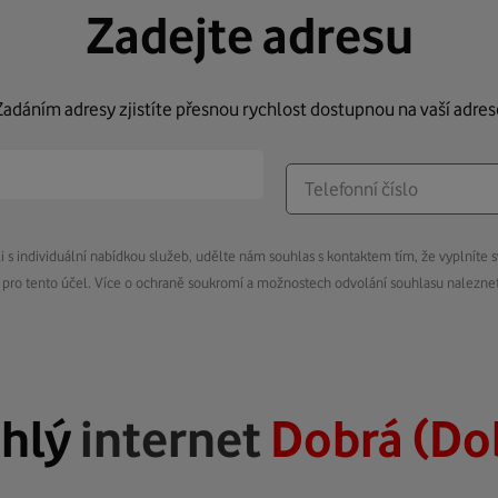
Zadejte adresu
Zadáním adresy zjistíte přesnou rychlost dostupnou na vaší adres
s individuální nabídkou služeb, udělte nám souhlas s kontaktem tím, že vyplníte s
pro tento účel. Více o ochraně soukromí a možnostech odvolání souhlasu nalezn
hlý
internet
Dobrá (Do