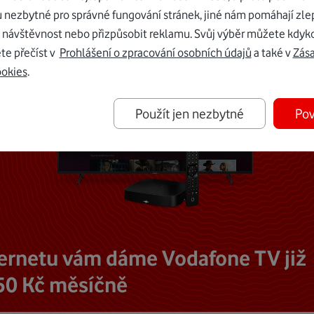
u nezbytné pro správné fungování stránek, jiné nám pomáhají zle
 návštěvnost nebo přizpůsobit reklamu. Svůj výběr můžete kdyko
te přečíst v
Prohlášení o zpracování osobních údajů
a také v
Zás
ookies
.
Použít jen nezbytné
Pov
ternetu vám dáme Vodafone TV již
50 Kč měsíčně