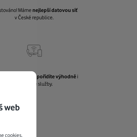
stováno! Máme
nejlepší datovou síť
v České republice.
vnému internetu
pořídíte výhodně
i
další naše služby.
š web
e cookies.