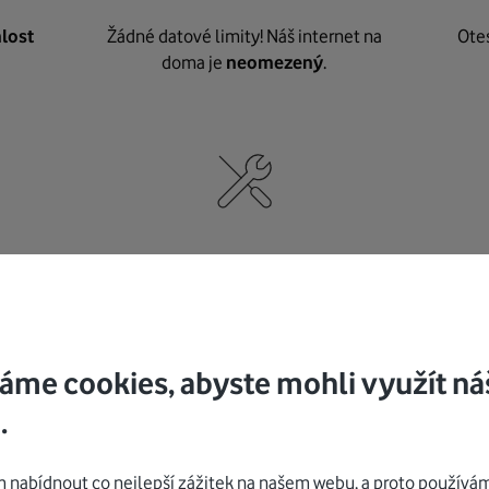
lost
Žádné datové limity! Náš internet na
Ote
doma je
neomezený
.
né
,
Nic nepotřebujete, o vybavení i instalaci
K pe
se
postaráme my
.
áme cookies, abyste mohli využít ná
.
Mohlo by vás zajímat
nabídnout co nejlepší zážitek na našem webu, a proto používám