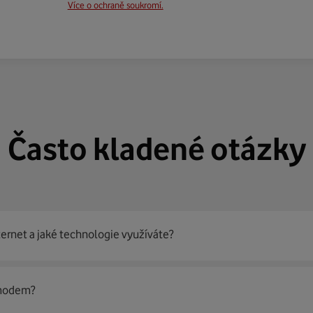
Více o ochraně soukromí.
Často kladené otázky
ternet a jaké technologie využíváte?
out
99 % českých domácností
prostřednictvím několika technol
 modem?
jít nejoptimálnější řešení na vaší adrese.