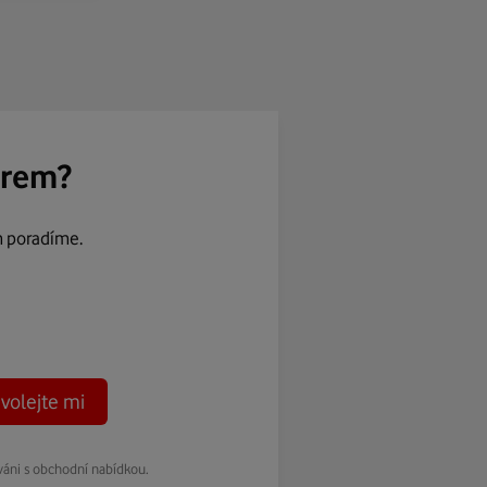
ěrem?
m poradíme.
volejte mi
váni s obchodní nabídkou.