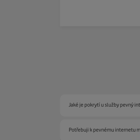
Jaké je pokrytí u služby pevný in
Pevný internet můžeme nabídn
Potřebuji k pevnému internetu
optické sítě. Díky tomu umíme na