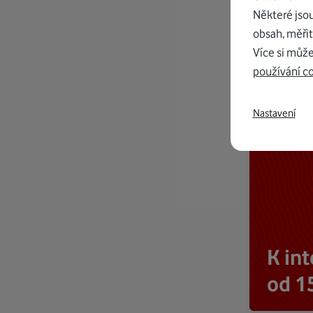
Některé jso
obsah, měřit
Více si může
používání c
Nastavení
K in
od 1