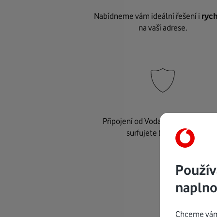
Nabídneme vám ideální řešení i
rych
na vaší adrese.
Připojení od Vodafonu je
bezpeč
surfujete bez starostí.
Použív
naplno
Chceme vám 