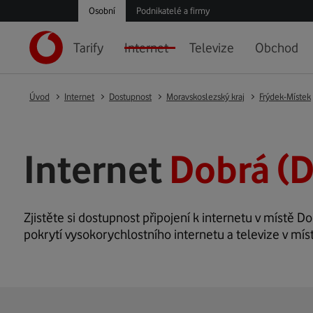
Osobní
Podnikatelé a firmy
Tarify
Internet
Televize
Obchod
Úvod
Internet
Dostupnost
Moravskoslezský kraj
Frýdek-Místek
Internet
Dobrá (D
Zjistěte si dostupnost připojení k internetu v místě Do
pokrytí vysokorychlostního internetu a televize v mís