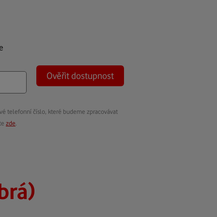
e
Ověřit dostupnost
vé telefonní číslo, které budeme zpracovávat
ete
zde
.
brá)