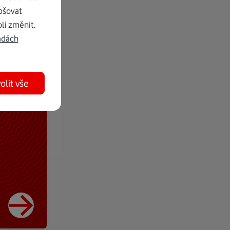
pšovat
li změnit.
adách
olit vše