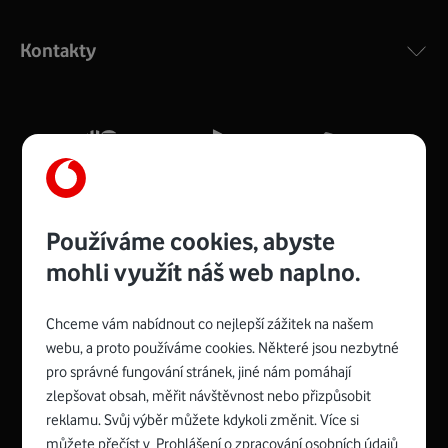
Výkonný bezdrátový modem s Wi-Fi standardem 802.11
ac a pokrytím ve dvou pásmech 2,4 i 5 GHz, který zajistí
Kontakty
silný signál pro celou domácnost. Kompaktní rozměry 21
x 16 x 4 cm, 4 Gigabitové LAN porty a rychlost až 500
Mb/s.
Více o COMPAL CH7465VF
Používáme cookies, abyste
mohli využít náš web naplno.
Chceme vám nabídnout co nejlepší zážitek na našem
Spojte se s Vodafonem
webu, a proto používáme cookies. Některé jsou nezbytné
pro správné fungování stránek, jiné nám pomáhají
Zyxel VMG8623-T50B
:
zlepšovat obsah, měřit návštěvnost nebo přizpůsobit
Rozměry modemu jsou 16 x 22 x 7,5 cm (včetně stojánku)
reklamu. Svůj výběr můžete kdykoli změnit. Více si
a nabízí 4 gigabitové LAN porty a bezdrátové připojení Wi-
můžete přečíst v
Prohlášení o zpracování osobních údajů