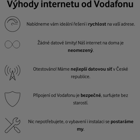
Výhody internetu od Vodafonu
Nabídneme vám ideální řešení i
rychlost
na vaší adrese.
Žádné datové limity! Náš internet na doma je
neomezený
.
Otestováno! Máme
nejlepší datovou síť
v České
republice.
Připojení od Vodafonu je
bezpečné
, surfujete bez
starostí.
Nic nepotřebujete, o vybavení i instalaci se
postaráme
my
.