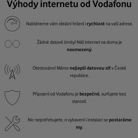
Výhody internetu od Vodafonu
Nabídneme vám ideální řešení i
rychlost
na vaší adrese.
Žádné datové limity! Náš internet na doma je
neomezený
.
Otestováno! Máme
nejlepší datovou síť
v České
republice.
Připojení od Vodafonu je
bezpečné
, surfujete bez
starostí.
Nic nepotřebujete, o vybavení i instalaci se
postaráme
my
.