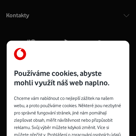
Výkonný bezdrátový modem s Wi-Fi standardem 802.11
ac a pokrytím ve dvou pásmech 2,4 i 5 GHz, který zajistí
Kontakty
silný signál pro celou domácnost. Kompaktní rozměry 21
x 16 x 4 cm, 4 Gigabitové LAN porty a rychlost až 500
Mb/s.
Více o COMPAL CH7465VF
Používáme cookies, abyste
mohli využít náš web naplno.
Chceme vám nabídnout co nejlepší zážitek na našem
Spojte se s Vodafonem
webu, a proto používáme cookies. Některé jsou nezbytné
pro správné fungování stránek, jiné nám pomáhají
Zyxel VMG8623-T50B
:
zlepšovat obsah, měřit návštěvnost nebo přizpůsobit
Rozměry modemu jsou 16 x 22 x 7,5 cm (včetně stojánku)
reklamu. Svůj výběr můžete kdykoli změnit. Více si
a nabízí 4 gigabitové LAN porty a bezdrátové připojení Wi-
můžete přečíst v
Prohlášení o zpracování osobních údajů