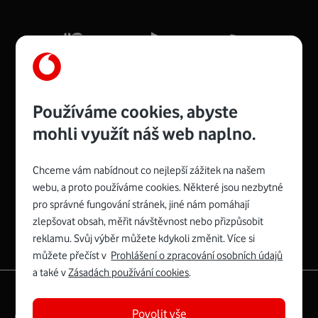
Mb/s.
Více o COMPAL CH7465VF
Používáme cookies, abyste
mohli využít náš web naplno.
Chceme vám nabídnout co nejlepší zážitek na našem
Spojte se s Vodafonem
webu, a proto používáme cookies. Některé jsou nezbytné
pro správné fungování stránek, jiné nám pomáhají
Zyxel VMG8623-T50B
:
zlepšovat obsah, měřit návštěvnost nebo přizpůsobit
Rozměry modemu jsou 16 x 22 x 7,5 cm (včetně stojánku)
reklamu. Svůj výběr můžete kdykoli změnit. Více si
a nabízí 4 gigabitové LAN porty a bezdrátové připojení Wi-
můžete přečíst v
Prohlášení o zpracování osobních údajů
Fi ve verzích 802.11 b/g/n/ac pro frekvenci 2,4 GHz a
a také v
Zásadách používání cookies
.
802.11 a/b/g/n/ac pro frekvenci 5 GHz s rychlostí až 866
|
English
Mapa webu
Mb/s.
Povolit vše
Právní­ podmí­nky
Ochrana soukromí­