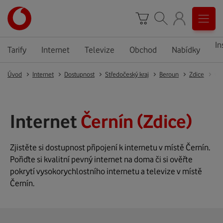
In
Tarify
Internet
Televize
Obchod
Nabídky
Úvod
Internet
Dostupnost
Středočeský kraj
Beroun
Zdice
Če
Internet
Černín (Zdice)
Zjistěte si dostupnost připojení k internetu v místě Černín.
Pořiďte si kvalitní pevný internet na doma či si ověřte
pokrytí vysokorychlostního internetu a televize v místě
Černín.