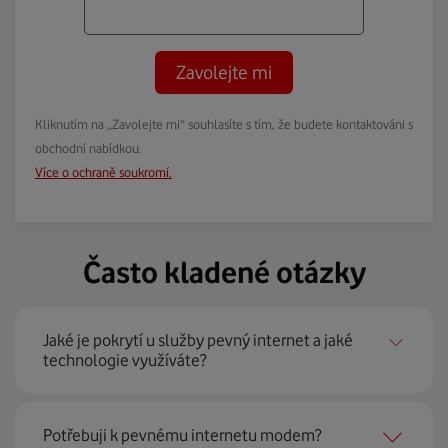
Zavolejte mi
Kliknutím na „Zavolejte mi“ souhlasíte s tím, že budete kontaktováni s
obchodní nabídkou.
Více o ochraně soukromí.
Často kladené otázky
Jaké je pokrytí u služby pevný internet a jaké
technologie využíváte?
Pevný internet můžeme nabídnout
99 % českých
Potřebuji k pevnému internetu modem?
domácností
prostřednictvím několika technologií jako