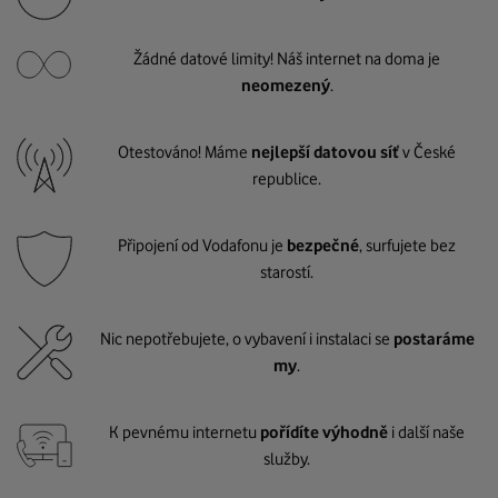
Žádné datové limity! Náš internet na doma je
neomezený
.
Otestováno! Máme
nejlepší datovou síť
v České
republice.
Připojení od Vodafonu je
bezpečné
, surfujete bez
starostí.
Nic nepotřebujete, o vybavení i instalaci se
postaráme
my
.
K pevnému internetu
pořídíte výhodně
i další naše
služby.