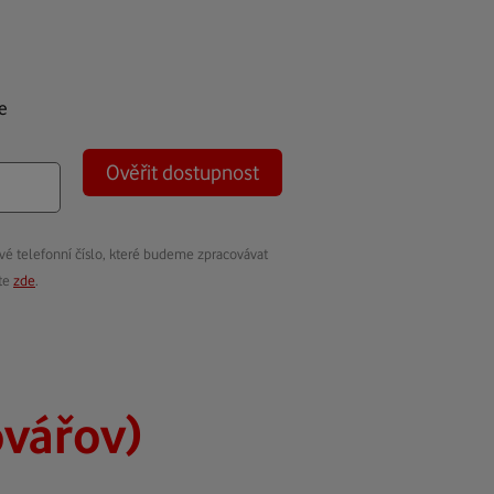
e
Ověřit dostupnost
vé telefonní číslo, které budeme zpracovávat
ete
zde
.
vářov)