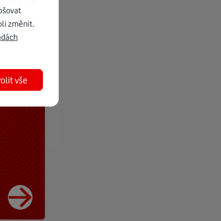
pšovat
li změnit.
adách
olit vše