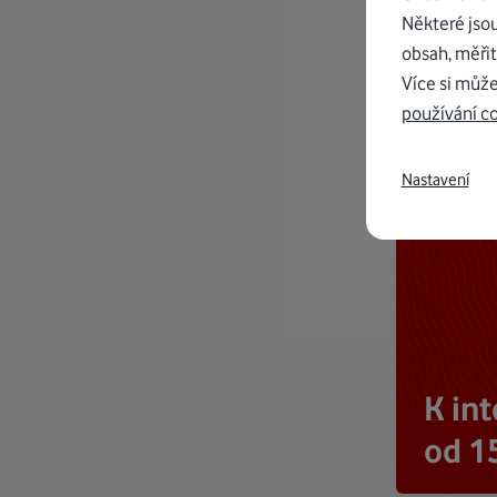
Některé jso
obsah, měřit
Více si může
používání c
Nastavení
K in
od 1