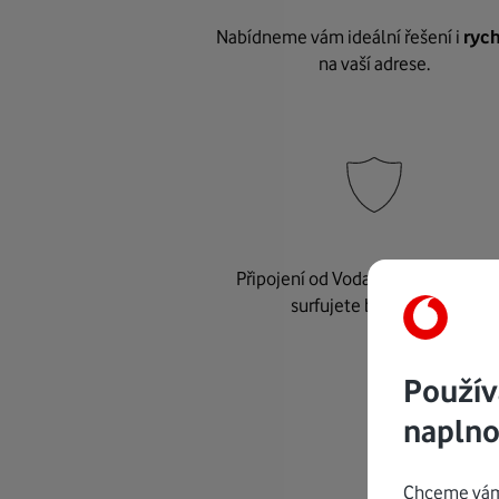
Nabídneme vám ideální řešení i
rych
na vaší adrese.
Připojení od Vodafonu je
bezpeč
surfujete bez starostí.
Použív
naplno
Chceme vám 