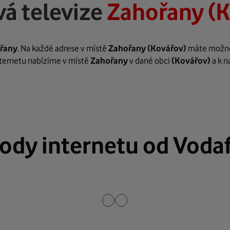
á televize
Zahořany (K
řany
. Na každé adrese v místě
Zahořany
(Kovářov)
máte možnost
internetu nabízíme v místě
Zahořany
v dané obci
(Kovářov)
a k n
ody internetu od Voda