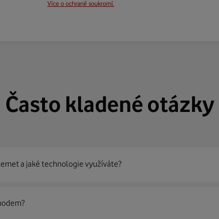
Více o ochraně soukromí.
Často kladené otázky
ternet a jaké technologie využíváte?
out
99 % českých domácností
prostřednictvím několika technol
 modem?
jít nejoptimálnější řešení na vaší adrese.