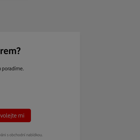
ěrem?
m poradíme.
volejte mi
váni s obchodní nabídkou.