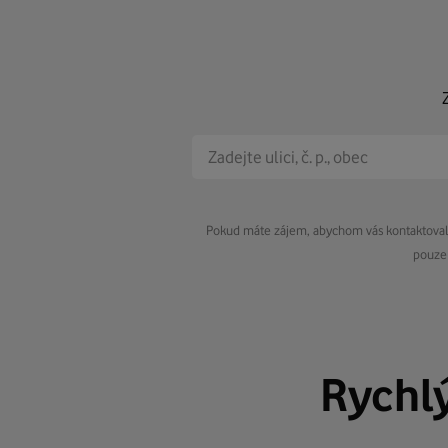
Pokud máte zájem, abychom vás kontaktovali 
pouze 
Rychl