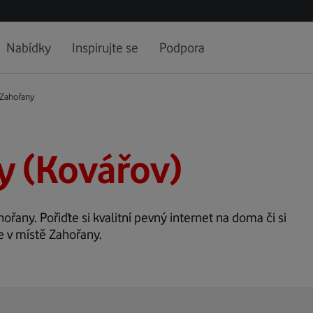
Nabídky
Inspirujte se
Podpora
Zahořany
y (Kovářov)
hořany. Pořiďte si kvalitní pevný internet na doma či si
e v místě Zahořany.