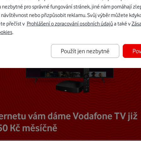
u nezbytné pro správné fungování stránek, jiné nám pomáhají zle
 návštěvnost nebo přizpůsobit reklamu. Svůj výběr můžete kdyko
te přečíst v
Prohlášení o zpracování osobních údajů
a také v
Zás
ookies
.
Použít jen nezbytné
Pov
ternetu vám dáme Vodafone TV již
50 Kč měsíčně