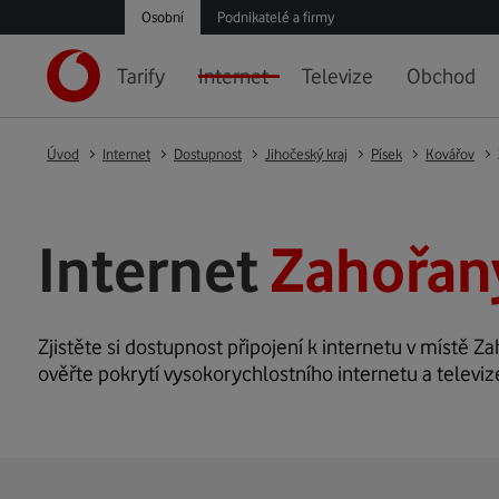
Osobní
Podnikatelé a firmy
Tarify
Internet
Televize
Obchod
Úvod
Internet
Dostupnost
Jihočeský kraj
Písek
Kovářov
Internet
Zahořan
Zjistěte si dostupnost připojení k internetu v místě Za
ověřte pokrytí vysokorychlostního internetu a televiz