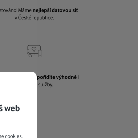
stováno! Máme
nejlepší datovou síť
v České republice.
vnému internetu
pořídíte výhodně
i
další naše služby.
š web
e cookies.