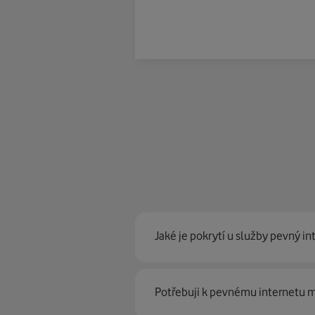
Jaké je pokrytí u služby pevný in
Pevný internet můžeme nabídn
Potřebuji k pevnému internetu
optické sítě. Díky tomu umíme na