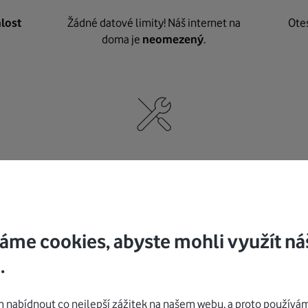
lost
Žádné datové limity! Náš internet na
Ote
doma je
neomezený
.
né
,
Nic nepotřebujete, o vybavení i instalaci
K pe
se
postaráme my
.
áme cookies, abyste mohli využít ná
.
Mohlo by vás zajímat
nabídnout co nejlepší zážitek na našem webu, a proto používám