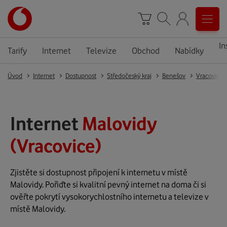
In
Tarify
Internet
Televize
Obchod
Nabídky
Úvod
Internet
Dostupnost
Středočeský kraj
Benešov
Vracovice
Internet
Malovidy
(Vracovice)
Zjistěte si dostupnost připojení k internetu v místě
Malovidy. Pořiďte si kvalitní pevný internet na doma či si
ověřte pokrytí vysokorychlostního internetu a televize v
místě Malovidy.