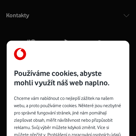
Výkonný bezdrátový modem s Wi-Fi standardem 802.11
ac a pokrytím ve dvou pásmech 2,4 i 5 GHz, který zajistí
Kontakty
silný signál pro celou domácnost. Kompaktní rozměry 21
x 16 x 4 cm, 4 Gigabitové LAN porty a rychlost až 500
Mb/s.
Více o COMPAL CH7465VF
Používáme cookies, abyste
mohli využít náš web naplno.
Chceme vám nabídnout co nejlepší zážitek na našem
Spojte se s Vodafonem
webu, a proto používáme cookies. Některé jsou nezbytné
pro správné fungování stránek, jiné nám pomáhají
Zyxel VMG8623-T50B
:
zlepšovat obsah, měřit návštěvnost nebo přizpůsobit
Rozměry modemu jsou 16 x 22 x 7,5 cm (včetně stojánku)
reklamu. Svůj výběr můžete kdykoli změnit. Více si
a nabízí 4 gigabitové LAN porty a bezdrátové připojení Wi-
můžete přečíst v
Prohlášení o zpracování osobních údajů