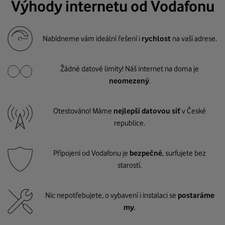
Výhody internetu od Vodafonu
Nabídneme vám ideální řešení i
rychlost
na vaší adrese.
Žádné datové limity! Náš internet na doma je
neomezený
.
Otestováno! Máme
nejlepší datovou síť
v České
republice.
Připojení od Vodafonu je
bezpečné
, surfujete bez
starostí.
Nic nepotřebujete, o vybavení i instalaci se
postaráme
my
.