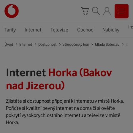
In
Tarify
Internet
Televize
Obchod
Nabídky
Úvod
Internet
Dostupnost
Středočeský kraj
Mladá Boleslav
Bako
Internet
Horka (Bakov
nad Jizerou)
Zjistěte si dostupnost připojení k internetu v místě Horka.
Pořiďte si kvalitní pevný internet na doma či si ověřte
pokrytí vysokorychlostního internetu a televize v místě
Horka.