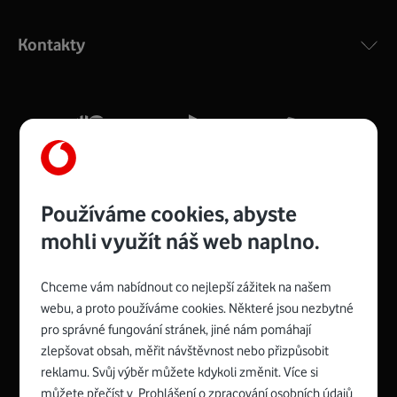
Výkonný bezdrátový modem s Wi-Fi standardem 802.11
ac a pokrytím ve dvou pásmech 2,4 i 5 GHz, který zajistí
Kontakty
silný signál pro celou domácnost. Kompaktní rozměry 21
x 16 x 4 cm, 4 Gigabitové LAN porty a rychlost až 500
Mb/s.
Více o COMPAL CH7465VF
Používáme cookies, abyste
mohli využít náš web naplno.
Chceme vám nabídnout co nejlepší zážitek na našem
Spojte se s Vodafonem
webu, a proto používáme cookies. Některé jsou nezbytné
pro správné fungování stránek, jiné nám pomáhají
Zyxel VMG8623-T50B
:
zlepšovat obsah, měřit návštěvnost nebo přizpůsobit
Rozměry modemu jsou 16 x 22 x 7,5 cm (včetně stojánku)
reklamu. Svůj výběr můžete kdykoli změnit. Více si
a nabízí 4 gigabitové LAN porty a bezdrátové připojení Wi-
můžete přečíst v
Prohlášení o zpracování osobních údajů