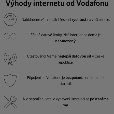
Výhody internetu od Vodafonu
Nabídneme vám ideální řešení i
rychlost
na vaší adrese.
Žádné datové limity! Náš internet na doma je
neomezený
.
Otestováno! Máme
nejlepší datovou síť
v České
republice.
Připojení od Vodafonu je
bezpečné
, surfujete bez
starostí.
Nic nepotřebujete, o vybavení i instalaci se
postaráme
my
.