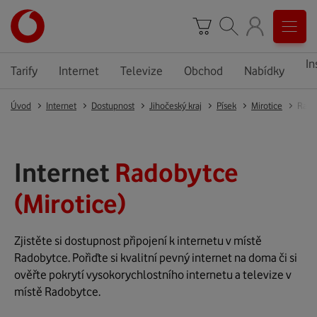
In
Tarify
Internet
Televize
Obchod
Nabídky
Úvod
Internet
Dostupnost
Jihočeský kraj
Písek
Mirotice
Rado
Internet
Radobytce
(Mirotice)
Zjistěte si dostupnost připojení k internetu v místě
Radobytce. Pořiďte si kvalitní pevný internet na doma či si
ověřte pokrytí vysokorychlostního internetu a televize v
místě Radobytce.