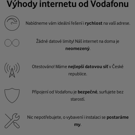
Výhody internetu od Vodafonu
Nabídneme vám ideální řešení i
rychlost
na vaší adrese.
Žádné datové limity! Náš internet na doma je
neomezený
.
Otestováno! Máme
nejlepší datovou síť
v České
republice.
Připojení od Vodafonu je
bezpečné
, surfujete bez
starostí.
Nic nepotřebujete, o vybavení i instalaci se
postaráme
my
.