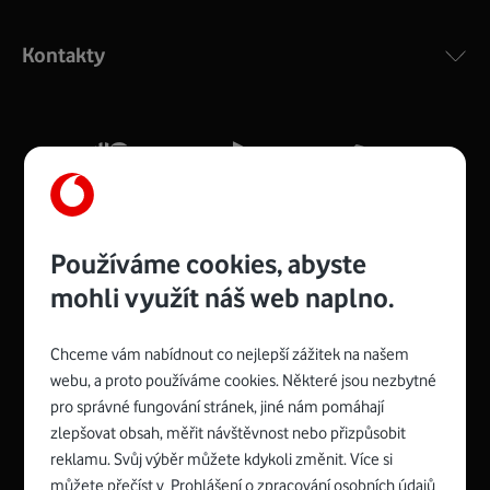
Výkonný bezdrátový modem s Wi-Fi standardem 802.11
ac a pokrytím ve dvou pásmech 2,4 i 5 GHz, který zajistí
Kontakty
silný signál pro celou domácnost. Kompaktní rozměry 21
x 16 x 4 cm, 4 Gigabitové LAN porty a rychlost až 500
Mb/s.
Více o COMPAL CH7465VF
Používáme cookies, abyste
mohli využít náš web naplno.
Chceme vám nabídnout co nejlepší zážitek na našem
Spojte se s Vodafonem
webu, a proto používáme cookies. Některé jsou nezbytné
pro správné fungování stránek, jiné nám pomáhají
Zyxel VMG8623-T50B
:
zlepšovat obsah, měřit návštěvnost nebo přizpůsobit
Rozměry modemu jsou 16 x 22 x 7,5 cm (včetně stojánku)
reklamu. Svůj výběr můžete kdykoli změnit. Více si
a nabízí 4 gigabitové LAN porty a bezdrátové připojení Wi-
můžete přečíst v
Prohlášení o zpracování osobních údajů