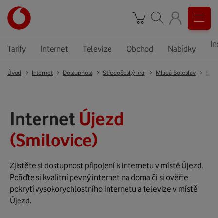
In
Tarify
Internet
Televize
Obchod
Nabídky
Úvod
Internet
Dostupnost
Středočeský kraj
Mladá Boleslav
Smil
Internet
Újezd
(Smilovice)
Zjistěte si dostupnost připojení k internetu v místě Újezd.
Pořiďte si kvalitní pevný internet na doma či si ověřte
pokrytí vysokorychlostního internetu a televize v místě
Újezd.