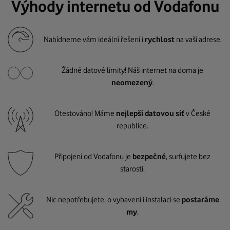
Výhody internetu od Vodafonu
Nabídneme vám ideální řešení i
rychlost
na vaší adrese.
Žádné datové limity! Náš internet na doma je
neomezený
.
Otestováno! Máme
nejlepší datovou síť
v České
republice.
Připojení od Vodafonu je
bezpečné
, surfujete bez
starostí.
Nic nepotřebujete, o vybavení i instalaci se
postaráme
my
.