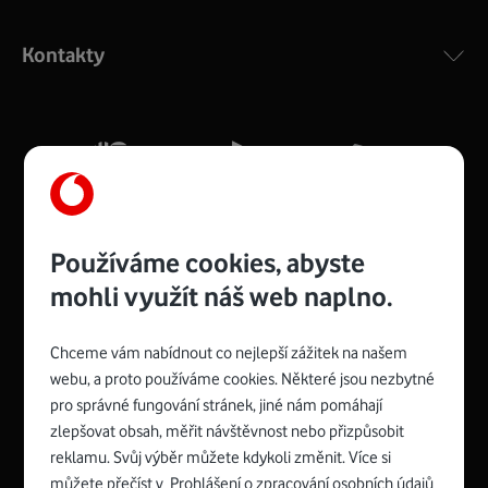
Výkonný bezdrátový modem s Wi-Fi standardem 802.11
ac a pokrytím ve dvou pásmech 2,4 i 5 GHz, který zajistí
Kontakty
silný signál pro celou domácnost. Kompaktní rozměry 21
x 16 x 4 cm, 4 Gigabitové LAN porty a rychlost až 500
Mb/s.
Více o COMPAL CH7465VF
Používáme cookies, abyste
mohli využít náš web naplno.
Chceme vám nabídnout co nejlepší zážitek na našem
Spojte se s Vodafonem
webu, a proto používáme cookies. Některé jsou nezbytné
pro správné fungování stránek, jiné nám pomáhají
Zyxel VMG8623-T50B
:
zlepšovat obsah, měřit návštěvnost nebo přizpůsobit
Rozměry modemu jsou 16 x 22 x 7,5 cm (včetně stojánku)
reklamu. Svůj výběr můžete kdykoli změnit. Více si
a nabízí 4 gigabitové LAN porty a bezdrátové připojení Wi-
můžete přečíst v
Prohlášení o zpracování osobních údajů