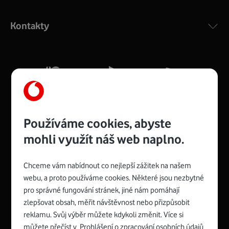
Výkonný bezdrátový modem s Wi-Fi standardem 802.11
ac a pokrytím ve dvou pásmech 2,4 i 5 GHz, který zajistí
Kontakty
silný signál pro celou domácnost. Kompaktní rozměry 21
x 16 x 4 cm, 4 Gigabitové LAN porty a rychlost až 500
Mb/s.
Více o COMPAL CH7465VF
Používáme cookies, abyste
mohli využít náš web naplno.
Chceme vám nabídnout co nejlepší zážitek na našem
Spojte se s Vodafonem
webu, a proto používáme cookies. Některé jsou nezbytné
pro správné fungování stránek, jiné nám pomáhají
Zyxel VMG8623-T50B
:
zlepšovat obsah, měřit návštěvnost nebo přizpůsobit
Rozměry modemu jsou 16 x 22 x 7,5 cm (včetně stojánku)
reklamu. Svůj výběr můžete kdykoli změnit. Více si
a nabízí 4 gigabitové LAN porty a bezdrátové připojení Wi-
můžete přečíst v
Prohlášení o zpracování osobních údajů