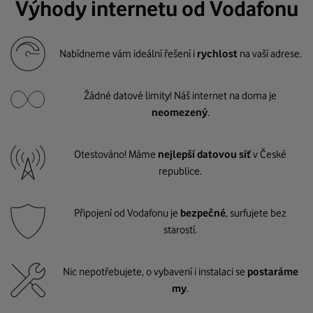
Výhody internetu od Vodafonu
Nabídneme vám ideální řešení i
rychlost
na vaší adrese.
Žádné datové limity! Náš internet na doma je
neomezený
.
Otestováno! Máme
nejlepší datovou síť
v České
republice.
Připojení od Vodafonu je
bezpečné
, surfujete bez
starostí.
Nic nepotřebujete, o vybavení i instalaci se
postaráme
my
.