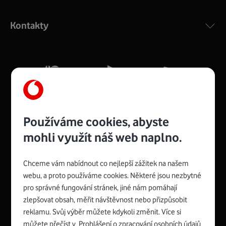
Výkonný bezdrátový modem s Wi-Fi standardem 802.11
ac a pokrytím ve dvou pásmech 2,4 i 5 GHz, který zajistí
Kontakty
silný signál pro celou domácnost. Kompaktní rozměry 21
x 16 x 4 cm, 4 Gigabitové LAN porty a rychlost až 500
Mb/s.
Více o COMPAL CH7465VF
Používáme cookies, abyste
mohli využít náš web naplno.
Chceme vám nabídnout co nejlepší zážitek na našem
Spojte se s Vodafonem
webu, a proto používáme cookies. Některé jsou nezbytné
pro správné fungování stránek, jiné nám pomáhají
Zyxel VMG8623-T50B
:
zlepšovat obsah, měřit návštěvnost nebo přizpůsobit
Rozměry modemu jsou 16 x 22 x 7,5 cm (včetně stojánku)
reklamu. Svůj výběr můžete kdykoli změnit. Více si
a nabízí 4 gigabitové LAN porty a bezdrátové připojení Wi-
můžete přečíst v
Prohlášení o zpracování osobních údajů