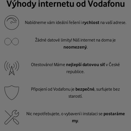
Výhody internetu od Vodafonu
Nabídneme vám ideální řešení i
rychlost
na vaší adrese.
Žádné datové limity! Náš internet na doma je
neomezený
.
Otestováno! Máme
nejlepší datovou síť
v České
republice.
Připojení od Vodafonu je
bezpečné
, surfujete bez
starostí.
Nic nepotřebujete, o vybavení i instalaci se
postaráme
my
.