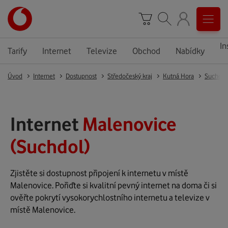
In
Tarify
Internet
Televize
Obchod
Nabídky
Úvod
Internet
Dostupnost
Středočeský kraj
Kutná Hora
Suchdol
Internet
Malenovice
(Suchdol)
Zjistěte si dostupnost připojení k internetu v místě
Malenovice. Pořiďte si kvalitní pevný internet na doma či si
ověřte pokrytí vysokorychlostního internetu a televize v
místě Malenovice.