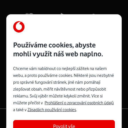
Mb/s.
Více o COMPAL CH7465VF
Používáme cookies, abyste
mohli využít náš web naplno.
Chceme vám nabídnout co nejlepší zážitek na našem
Spojte se s Vodafonem
webu, a proto používáme cookies. Některé jsou nezbytné
pro správné fungování stránek, jiné nám pomáhají
Zyxel VMG8623-T50B
:
zlepšovat obsah, měřit návštěvnost nebo přizpůsobit
Rozměry modemu jsou 16 x 22 x 7,5 cm (včetně stojánku)
reklamu. Svůj výběr můžete kdykoli změnit. Více si
a nabízí 4 gigabitové LAN porty a bezdrátové připojení Wi-
můžete přečíst v
Prohlášení o zpracování osobních údajů
Fi ve verzích 802.11 b/g/n/ac pro frekvenci 2,4 GHz a
a také v
Zásadách používání cookies
.
802.11 a/b/g/n/ac pro frekvenci 5 GHz s rychlostí až 866
|
English
Mapa webu
Mb/s.
Povolit vše
Právní­ podmí­nky
Ochrana soukromí­