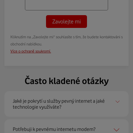
Zavolejte mi
Kliknutím na „Zavolejte mi“ souhlasíte s tím, že budete kontaktováni s
obchodní nabídkou.
Více o ochraně soukromí.
Často kladené otázky
Jaké je pokrytí u služby pevný internet a jaké
technologie využíváte?
Pevný internet můžeme nabídnout
99 % českých
Potřebuji k pevnému internetu modem?
domácností
prostřednictvím několika technologií jako