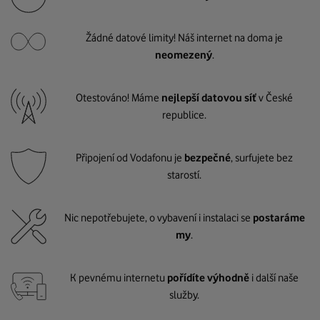
Žádné datové limity! Náš internet na doma je
neomezený
.
Otestováno! Máme
nejlepší datovou síť
v České
republice.
Připojení od Vodafonu je
bezpečné
, surfujete bez
starostí.
Nic nepotřebujete, o vybavení i instalaci se
postaráme
my
.
K pevnému internetu
pořídíte výhodně
i další naše
služby.