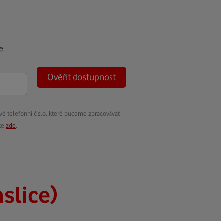
e
Ověřit dostupnost
vé telefonní číslo, které budeme zpracovávat
ete
zde
.
slice)