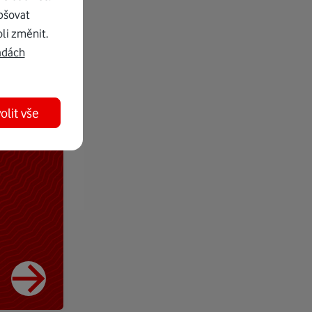
pšovat
li změnit.
adách
olit vše