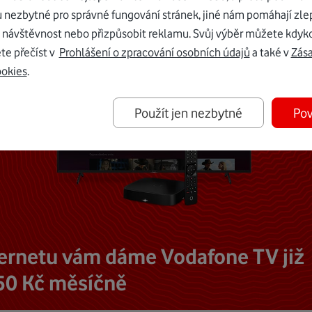
u nezbytné pro správné fungování stránek, jiné nám pomáhají zle
 návštěvnost nebo přizpůsobit reklamu. Svůj výběr můžete kdyko
te přečíst v
Prohlášení o zpracování osobních údajů
a také v
Zás
ookies
.
Použít jen nezbytné
Pov
ternetu vám dáme Vodafone TV již
50 Kč měsíčně