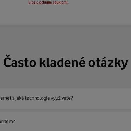
Více o ochraně soukromí.
Často kladené otázky
ternet a jaké technologie využíváte?
out
99 % českých domácností
prostřednictvím několika technol
 modem?
jít nejoptimálnější řešení na vaší adrese.