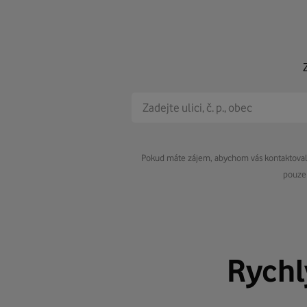
Pokud máte zájem, abychom vás kontaktovali 
pouze 
Rych