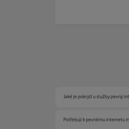
Jaké je pokrytí u služby pevný in
Pevný internet můžeme nabídn
Potřebuji k pevnému internetu
optické sítě. Díky tomu umíme na