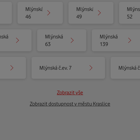
Mlýnská
Mlýnská
Mlýns
46
49
52
nská
Mlýnská
Mlýnská
63
139
Mlýnská č.ev. 7
Mlýnská č.
Zobrazit vše
Zobrazit dostupnost v městu Kraslice