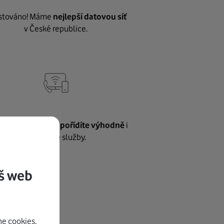
stováno! Máme
nejlepší datovou síť
v České republice.
vnému internetu
pořídíte výhodně
i
další naše služby.
š web
e cookies.