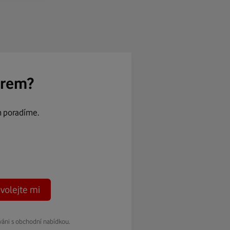
ěrem?
m poradíme.
volejte mi
váni s obchodní nabídkou.