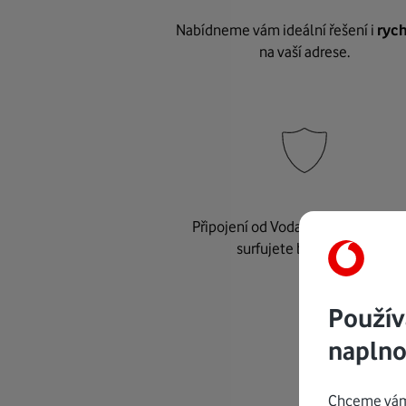
Nabídneme vám ideální řešení i
rych
na vaší adrese.
Připojení od Vodafonu je
bezpeč
surfujete bez starostí.
Použív
naplno
Chceme vám 