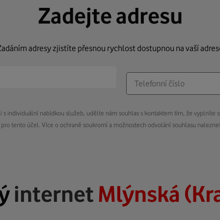
Zadejte adresu
Zadáním adresy zjistíte přesnou rychlost dostupnou na vaší adres
s individuální nabídkou služeb, udělte nám souhlas s kontaktem tím, že vyplníte s
pro tento účel. Více o ochraně soukromí a možnostech odvolání souhlasu nalezn
lý
internet
Mlýnská (Kra