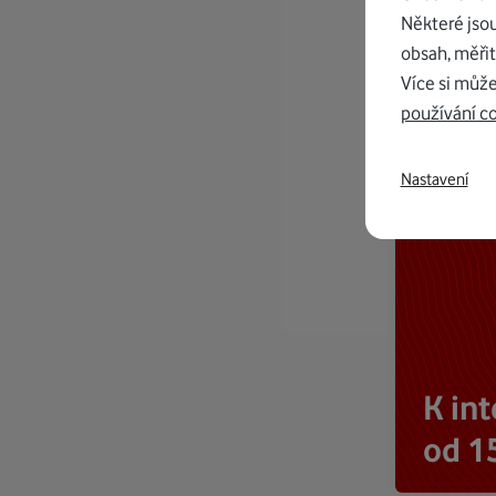
Některé jso
obsah, měřit
Více si může
používání c
Nastavení
K in
od 1