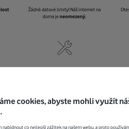
lost
Žádné datové limity! Náš internet na
Ote
doma je
neomezený
.
né
,
Nic nepotřebujete, o vybavení i instalaci
K pe
se
postaráme my
.
áme cookies, abyste mohli využít ná
.
Mohlo by vás zajímat
nabídnout co nejlepší zážitek na našem webu, a proto používám