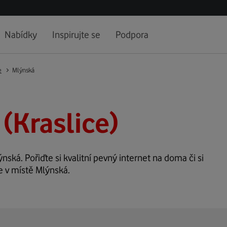
Nabídky
Inspirujte se
Podpora
e
Mlýnská
(Kraslice)
ýnská. Pořiďte si kvalitní pevný internet na doma či si
e v místě Mlýnská.