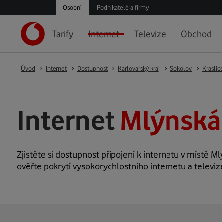
Osobní
Podnikatelé a firmy
Tarify
Internet
Televize
Obchod
Úvod
Internet
Dostupnost
Karlovarský kraj
Sokolov
Kraslic
Internet
Mlýnská 
Zjistěte si dostupnost připojení k internetu v místě Ml
ověřte pokrytí vysokorychlostního internetu a televiz