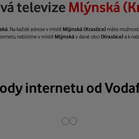
vá televize
Mlýnská (Kr
ská
. Na každé adrese v místě
Mlýnská
(Kraslice)
máte možnost za
internetu nabízíme v místě
Mlýnská
v dané obci
(Kraslice)
a k na
ody internetu od Voda