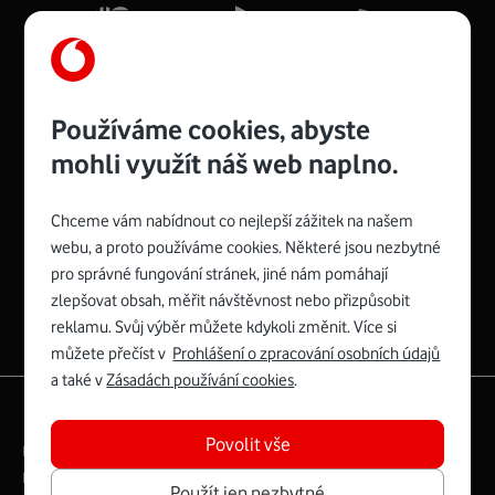
Více o COMPAL CH7465VF
Používáme cookies, abyste
mohli využít náš web naplno.
Chceme vám nabídnout co nejlepší zážitek na našem
Spojte se s Vodafonem
webu, a proto používáme cookies. Některé jsou nezbytné
pro správné fungování stránek, jiné nám pomáhají
Zyxel VMG8623-T50B
:
zlepšovat obsah, měřit návštěvnost nebo přizpůsobit
Rozměry modemu jsou 16 x 22 x 7,5 cm (včetně stojánku)
reklamu. Svůj výběr můžete kdykoli změnit. Více si
a nabízí 4 gigabitové LAN porty a bezdrátové připojení Wi-
můžete přečíst v
Prohlášení o zpracování osobních údajů
Fi ve verzích 802.11 b/g/n/ac pro frekvenci 2,4 GHz a
a také v
Zásadách používání cookies
.
802.11 a/b/g/n/ac pro frekvenci 5 GHz s rychlostí až 866
|
English
Mapa webu
Mb/s.
Povolit vše
Právní­ podmí­nky
Ochrana soukromí­
Více o Zyxel VMG8623-T50B
Digitální odpovědnost
Cookies
Dokumenty
Použít jen nezbytné