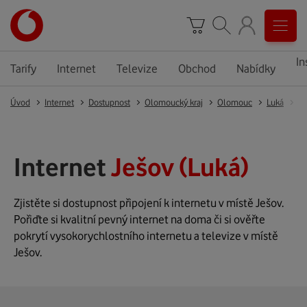
In
Tarify
Internet
Televize
Obchod
Nabídky
Úvod
Internet
Dostupnost
Olomoucký kraj
Olomouc
Luká
Je
Internet
Ješov (Luká)
Zjistěte si dostupnost připojení k internetu v místě Ješov.
Pořiďte si kvalitní pevný internet na doma či si ověřte
pokrytí vysokorychlostního internetu a televize v místě
Ješov.