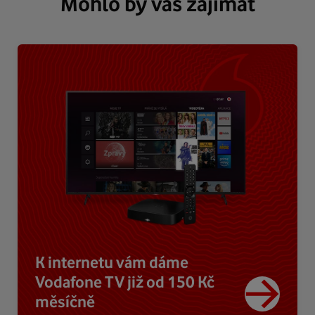
Mohlo by vás zajímat
K internetu vám dáme
Vodafone TV již od 150 Kč
měsíčně