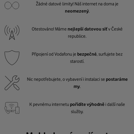
Žádné datové limity! Náš internet na doma je
neomezený
.
Otestováno! Máme
nejlepší datovou síť
v České
republice.
Připojení od Vodafonu je
bezpečné
, surfujete bez
starostí.
Nic nepotřebujete, o vybavení i instalaci se
postaráme
my
.
K pevnému internetu
pořídíte výhodně
i další naše
služby.