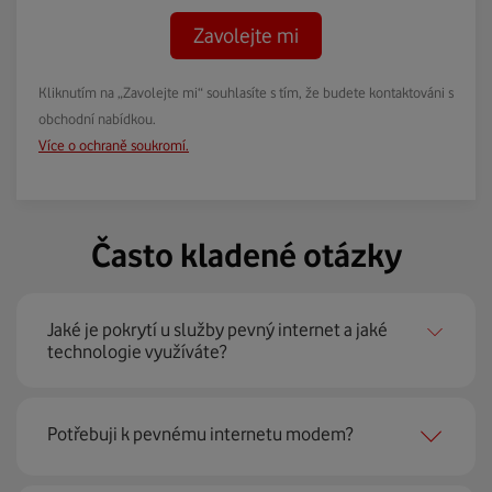
Zavolejte mi
Kliknutím na „Zavolejte mi“ souhlasíte s tím, že budete kontaktováni s
obchodní nabídkou.
Více o ochraně soukromí.
Často kladené otázky
Jaké je pokrytí u služby pevný internet a jaké
technologie využíváte?
Pevný internet můžeme nabídnout
99 % českých
Potřebuji k pevnému internetu modem?
domácností
prostřednictvím několika technologií jako
jsou 4G LTE, xDSL nebo optické sítě. Díky tomu umíme