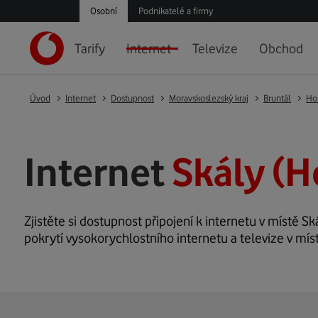
Osobní
Podnikatelé a firmy
Tarify
Internet
Televize
Obchod
Úvod
Internet
Dostupnost
Moravskoslezský kraj
Bruntál
Ho
Internet
Skály (H
Zjistěte si dostupnost připojení k internetu v místě Ská
pokrytí vysokorychlostního internetu a televize v míst