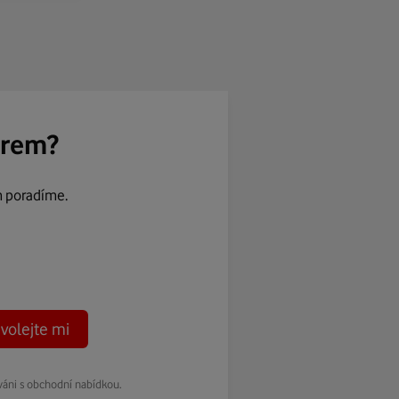
ěrem?
m poradíme.
volejte mi
váni s obchodní nabídkou.