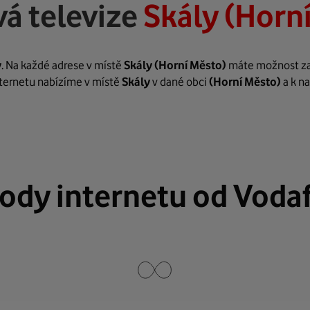
á televize
Skály (Horn
y
. Na každé adrese v místě
Skály
(Horní Město)
máte možnost zaří
internetu nabízíme v místě
Skály
v dané obci
(Horní Město)
a k n
ody internetu od Voda