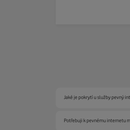
Jaké je pokrytí u služby pevný in
Pevný internet můžeme nabídn
Potřebuji k pevnému internetu
optické sítě. Díky tomu umíme na