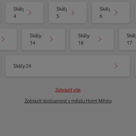
Skály
Skály
Skály
4
5
6
Skály
Skály
Skál
14
16
17
Skály 24
Zobrazit vše
Zobrazit dostupnost v městu Horní Město