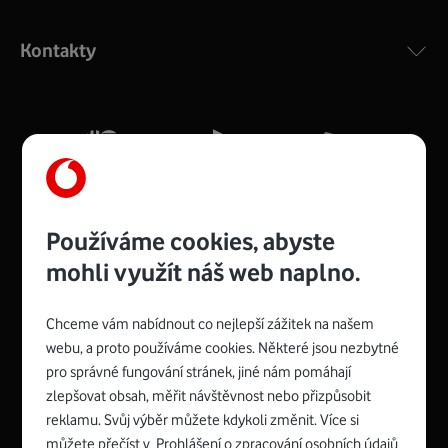
Výkonný bezdrátový modem s Wi-Fi standardem 802.11
ac a pokrytím ve dvou pásmech 2,4 i 5 GHz, který zajistí
Kontakty
silný signál pro celou domácnost. Kompaktní rozměry 21
x 16 x 4 cm, 4 Gigabitové LAN porty a rychlost až 500
Mb/s.
Více o COMPAL CH7465VF
Používáme cookies, abyste
mohli využít náš web naplno.
Chceme vám nabídnout co nejlepší zážitek na našem
Spojte se s Vodafonem
webu, a proto používáme cookies. Některé jsou nezbytné
pro správné fungování stránek, jiné nám pomáhají
Zyxel VMG8623-T50B
:
zlepšovat obsah, měřit návštěvnost nebo přizpůsobit
Rozměry modemu jsou 16 x 22 x 7,5 cm (včetně stojánku)
reklamu. Svůj výběr můžete kdykoli změnit. Více si
a nabízí 4 gigabitové LAN porty a bezdrátové připojení Wi-
můžete přečíst v
Prohlášení o zpracování osobních údajů