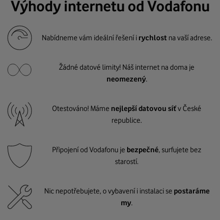
Výhody internetu od Vodafonu
Nabídneme vám ideální řešení i
rychlost
na vaší adrese.
Žádné datové limity! Náš internet na doma je
neomezený
.
Otestováno! Máme
nejlepší datovou síť
v České
republice.
Připojení od Vodafonu je
bezpečné
, surfujete bez
starostí.
Nic nepotřebujete, o vybavení i instalaci se
postaráme
my
.