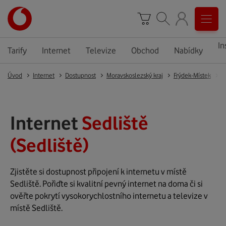
In
Tarify
Internet
Televize
Obchod
Nabídky
Úvod
Internet
Dostupnost
Moravskoslezský kraj
Frýdek-Místek
S
Internet
Sedliště
(Sedliště)
Zjistěte si dostupnost připojení k internetu v místě
Sedliště. Pořiďte si kvalitní pevný internet na doma či si
ověřte pokrytí vysokorychlostního internetu a televize v
místě Sedliště.