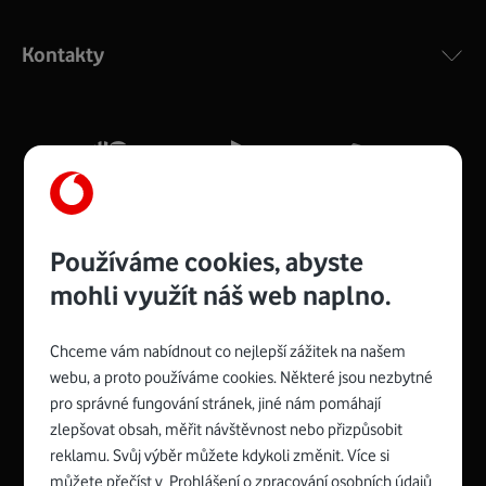
Výkonný bezdrátový modem s Wi-Fi standardem 802.11
ac a pokrytím ve dvou pásmech 2,4 i 5 GHz, který zajistí
Kontakty
silný signál pro celou domácnost. Kompaktní rozměry 21
x 16 x 4 cm, 4 Gigabitové LAN porty a rychlost až 500
Mb/s.
Více o COMPAL CH7465VF
Používáme cookies, abyste
mohli využít náš web naplno.
Chceme vám nabídnout co nejlepší zážitek na našem
Spojte se s Vodafonem
webu, a proto používáme cookies. Některé jsou nezbytné
pro správné fungování stránek, jiné nám pomáhají
Zyxel VMG8623-T50B
:
zlepšovat obsah, měřit návštěvnost nebo přizpůsobit
Rozměry modemu jsou 16 x 22 x 7,5 cm (včetně stojánku)
reklamu. Svůj výběr můžete kdykoli změnit. Více si
a nabízí 4 gigabitové LAN porty a bezdrátové připojení Wi-
můžete přečíst v
Prohlášení o zpracování osobních údajů