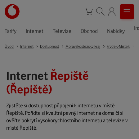
In
Tarify
Internet
Televize
Obchod
Nabídky
Úvod
Internet
Dostupnost
Moravskoslezský kraj
Frýdek-Místek
Ř
Internet
Řepiště
(Řepiště)
Zjistěte si dostupnost připojení k internetu v místě
Řepiště. Pořiďte si kvalitní pevný internet na doma či si
ověřte pokrytí vysokorychlostního internetu a televize v
místě Řepiště.