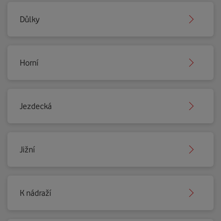
Důlky
Horní
Jezdecká
Jižní
K nádraží