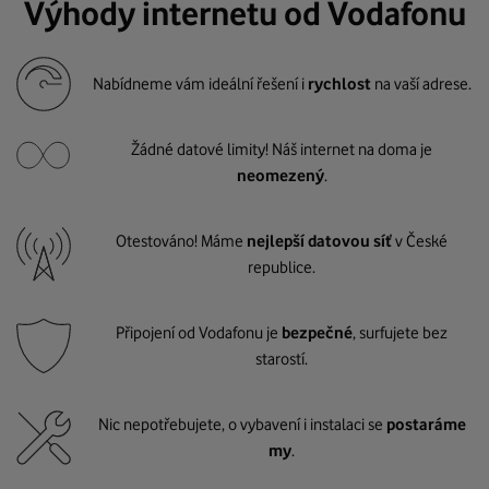
Výhody internetu od Vodafonu
Nabídneme vám ideální řešení i
rychlost
na vaší adrese.
Žádné datové limity! Náš internet na doma je
neomezený
.
Otestováno! Máme
nejlepší datovou síť
v České
republice.
Připojení od Vodafonu je
bezpečné
, surfujete bez
starostí.
Nic nepotřebujete, o vybavení i instalaci se
postaráme
my
.