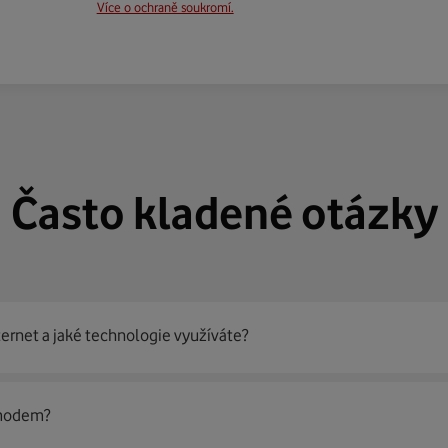
Více o ochraně soukromí.
Často kladené otázky
ternet a jaké technologie využíváte?
out
99 % českých domácností
prostřednictvím několika technol
 modem?
jít nejoptimálnější řešení na vaší adrese.