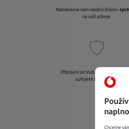
Nabídneme vám ideální řešení i
rych
na vaší adrese.
Připojení od Vodafonu je
bezpeč
surfujete bez starostí.
Použív
naplno
Chceme vám 