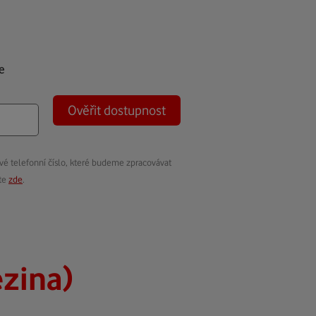
e
Ověřit dostupnost
vé telefonní číslo, které budeme zpracovávat
ete
zde
.
ezina)