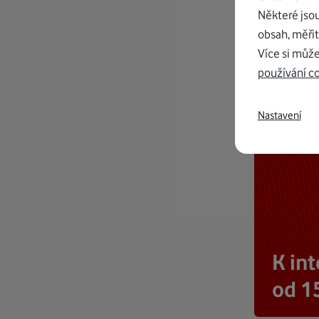
Některé jso
obsah, měřit
Více si může
používání c
Nastavení
K in
od 1