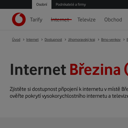
Osobní
Podnikatelé a firmy
Tarify
Internet
Televize
Obchod
Úvod
Internet
Dostupnost
Jihomoravský kraj
Brno-venkov
Internet
Březina 
Zjistěte si dostupnost připojení k internetu v místě Bře
ověřte pokrytí vysokorychlostního internetu a televiz