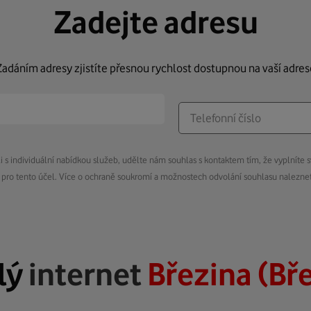
Zadejte adresu
Zadáním adresy zjistíte přesnou rychlost dostupnou na vaší adres
s individuální nabídkou služeb, udělte nám souhlas s kontaktem tím, že vyplníte s
pro tento účel. Více o ochraně soukromí a možnostech odvolání souhlasu nalezn
lý
internet
Březina (Bř