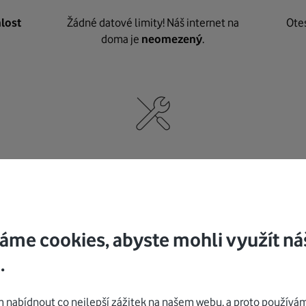
lost
Žádné datové limity! Náš internet na
Ote
doma je
neomezený
.
né
,
Nic nepotřebujete, o vybavení i instalaci
K pe
se
postaráme my
.
áme cookies, abyste mohli využít ná
.
Mohlo by vás zajímat
nabídnout co nejlepší zážitek na našem webu, a proto používám