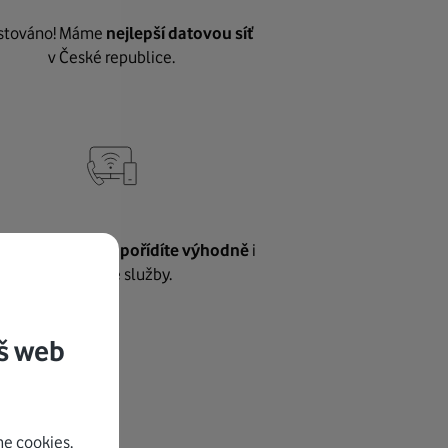
stováno! Máme
nejlepší datovou síť
v České republice.
vnému internetu
pořídíte výhodně
i
další naše služby.
š web
e cookies.