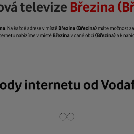
ová televize
Březina (B
ina
. Na každé adrese v místě
Březina
(Březina)
máte možnost zaří
internetu nabízíme v místě
Březina
v dané obci
(Březina)
a k nabí
ody internetu od Voda