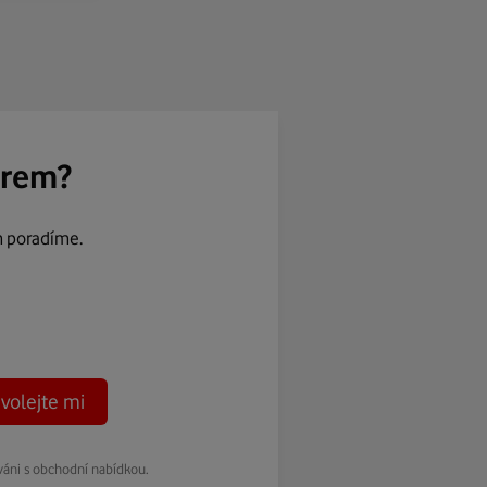
ěrem?
m poradíme.
volejte mi
váni s obchodní nabídkou.