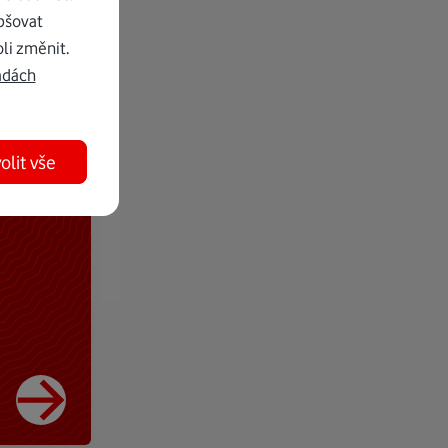
pšovat
li změnit.
adách
olit vše