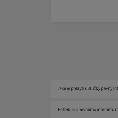
Jaké je pokrytí u služby pevný in
Pevný internet můžeme nabídn
Potřebuji k pevnému internetu
optické sítě. Díky tomu umíme na