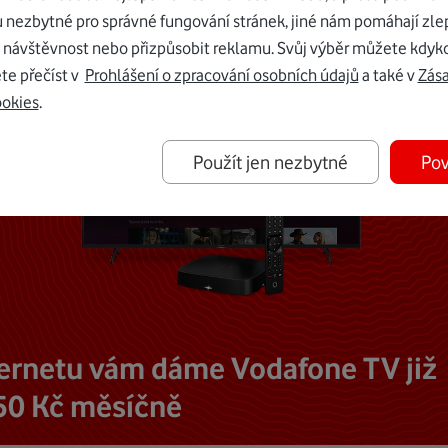
u nezbytné pro správné fungování stránek, jiné nám pomáhají zle
 návštěvnost nebo přizpůsobit reklamu. Svůj výběr můžete kdyko
te přečíst v
Prohlášení o zpracování osobních údajů
a také v
Zás
ookies
.
Použít jen nezbytné
Pov
ternetu vám dáme Vodafone TV již
50 Kč měsíčně