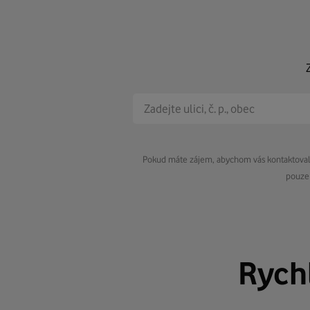
Pokud máte zájem, abychom vás kontaktovali 
pouze 
Rych