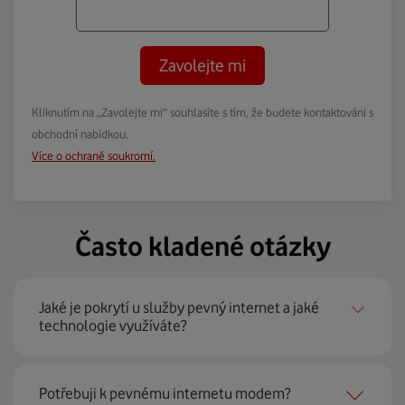
Zavolejte mi
Kliknutím na „Zavolejte mi“ souhlasíte s tím, že budete kontaktováni s
obchodní nabídkou.
Více o ochraně soukromí.
Často kladené otázky
Jaké je pokrytí u služby pevný internet a jaké
technologie využíváte?
Pevný internet můžeme nabídnout
99 % českých
Potřebuji k pevnému internetu modem?
domácností
prostřednictvím několika technologií jako