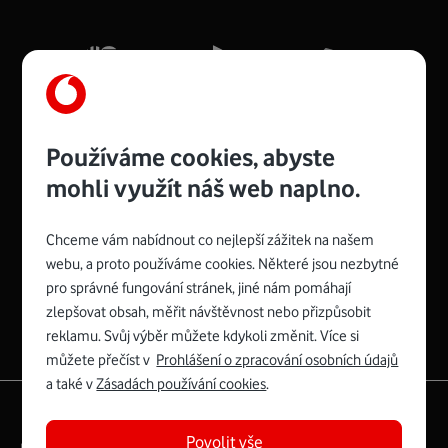
Mb/s.
Více o COMPAL CH7465VF
Používáme cookies, abyste
mohli využít náš web naplno.
Chceme vám nabídnout co nejlepší zážitek na našem
Spojte se s Vodafonem
webu, a proto používáme cookies. Některé jsou nezbytné
pro správné fungování stránek, jiné nám pomáhají
Zyxel VMG8623-T50B
:
zlepšovat obsah, měřit návštěvnost nebo přizpůsobit
Rozměry modemu jsou 16 x 22 x 7,5 cm (včetně stojánku)
reklamu. Svůj výběr můžete kdykoli změnit. Více si
a nabízí 4 gigabitové LAN porty a bezdrátové připojení Wi-
můžete přečíst v
Prohlášení o zpracování osobních údajů
Fi ve verzích 802.11 b/g/n/ac pro frekvenci 2,4 GHz a
a také v
Zásadách používání cookies
.
802.11 a/b/g/n/ac pro frekvenci 5 GHz s rychlostí až 866
|
English
Mapa webu
Mb/s.
Povolit vše
Právní­ podmí­nky
Ochrana soukromí­