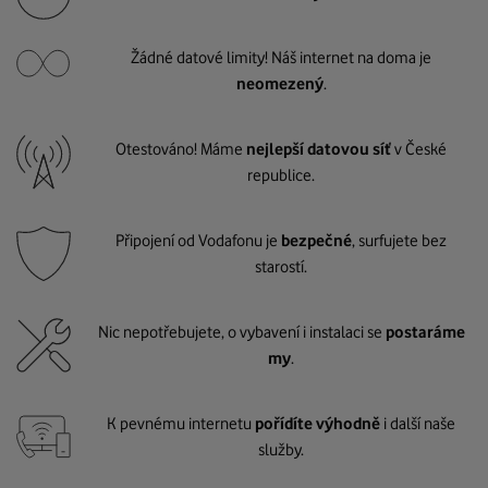
Žádné datové limity! Náš internet na doma je
neomezený
.
Otestováno! Máme
nejlepší datovou síť
v České
republice.
Připojení od Vodafonu je
bezpečné
, surfujete bez
starostí.
Nic nepotřebujete, o vybavení i instalaci se
postaráme
my
.
K pevnému internetu
pořídíte výhodně
i další naše
služby.