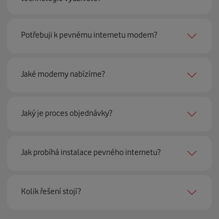
Pevný internet můžeme nabídnout
99 % českých
Potřebuji k pevnému internetu modem?
domácností
prostřednictvím několika technologií jako
jsou 4G LTE, xDSL nebo optické sítě. Díky tomu umíme
najít nejoptimálnější řešení na vaší adrese.
Ano, potřebujete. Rádi vám ho poskytneme na splátky. U
Jaké modemy nabízíme?
modemu od Vodafonu navíc garantujeme plnou
technickou podporu.
Jaký je proces objednávky?
Můžete samozřejmě využít i svůj stávající modem, pokud
splňuje minimální technické parametry na připojení. Se
vším vám rádi poradí naši proškolení prodejci na lince
Krok jedna je určitě ověření možností na vaší adrese.
nebo v prodejnách Vodafonu.
Jak probíhá instalace pevného internetu?
Každá lokalita nabízí jinou rychlost i technologii, a tak
hned uvidíte, z čeho můžete vybírat.
Instalace u vás doma proběhne samozřejmě po předchozí
Kolik řešení stojí?
Krok dvě – zavoláme si. Necháte nám na sebe číslo a my
telefonické domluvě v termínu, který se vám hodí. Ozve
se co nejdřív ozveme. Musíme totiž domluvit instalaci
se vám přímo firma, která pro nás tuto službu zajišťuje.
pevného internetu u vás doma. O tu se postará náš