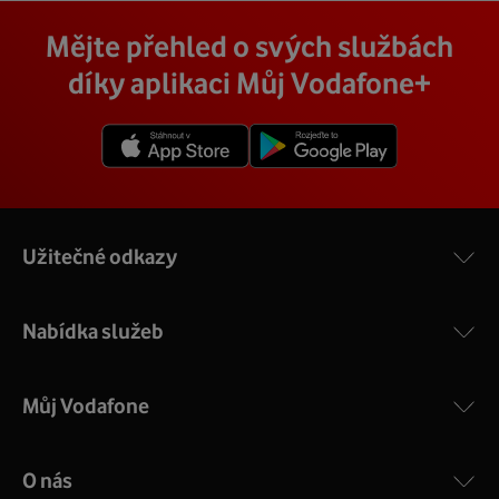
Vodafone Station
:
Cena závisí na rychlosti připojení, která je různá pro
technik, který vám se vším pomůže a poradí.
Na místě se pak o všechno postará zkušený technik s
Mějte přehled o svých službách
Nejvýkonnější prémiový modem od Vodafonu vám přináší
každou adresu. Jakou rychlost a cenu budete mít si
veškerým vybavením, a tak nemusíte vůbec nic řešit.
4 gigabitové LAN porty, dvoupásmová wifi s gigabitovou
můžete zjistit vyhledáním vaší přesné adresy nebo
díky aplikaci Můj Vodafone+
Přimontuje a zprovozní vám vnější i vnitřní zařízení a vše
propustností – 5 GHz a 2.4 GHz a technologii EuroDOCSIS
vybráním konkrétní adresy při procházení těchto stránek.
vám na místě vysvětlí a ukáže.
3.1.
V detailu vaší adresy se poté zobrazí konkrétní nabídka
Více o COMPAL CH7465VF
rychlostí a cen.
Užitečné odkazy
Nabídka služeb
Můj Vodafone
O nás
COMPAL CH7465VF
: