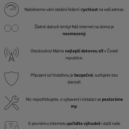
Nabídneme vám ideální řešení i
rychlost
na vaší adrese.
Žádné datové limity! Náš internet na doma je
neomezený
.
Otestováno! Máme
nejlepší datovou síť
v České
republice.
Připojení od Vodafonu je
bezpečné
, surfujete bez
starostí.
Nic nepotřebujete, o vybavení i instalaci se
postaráme
my
.
K pevnému internetu
pořídíte výhodně
i další naše