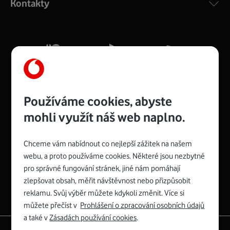
Kontakty
silný signál pro celou domácnost. Kompaktní rozměry 21
x 16 x 4 cm, 4 Gigabitové LAN porty a rychlost až 500
Mb/s.
Více o COMPAL CH7465VF
Používáme cookies, abyste
mohli využít náš web naplno.
Chceme vám nabídnout co nejlepší zážitek na našem
Spojte se s Vodafonem
webu, a proto používáme cookies. Některé jsou nezbytné
pro správné fungování stránek, jiné nám pomáhají
Zyxel VMG8623-T50B
:
zlepšovat obsah, měřit návštěvnost nebo přizpůsobit
Rozměry modemu jsou 16 x 22 x 7,5 cm (včetně stojánku)
reklamu. Svůj výběr můžete kdykoli změnit. Více si
a nabízí 4 gigabitové LAN porty a bezdrátové připojení Wi-
můžete přečíst v
Prohlášení o zpracování osobních údajů
Fi ve verzích 802.11 b/g/n/ac pro frekvenci 2,4 GHz a
a také v
Zásadách používání cookies
.
802.11 a/b/g/n/ac pro frekvenci 5 GHz s rychlostí až 866