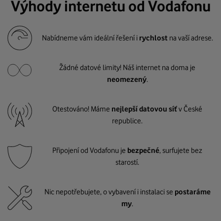
Výhody internetu od Vodafonu
Nabídneme vám ideální řešení i
rychlost
na vaší adrese.
Žádné datové limity! Náš internet na doma je
neomezený
.
Otestováno! Máme
nejlepší datovou síť
v České
republice.
Připojení od Vodafonu je
bezpečné
, surfujete bez
starostí.
Nic nepotřebujete, o vybavení i instalaci se
postaráme
my
.