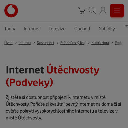
In
Tarify
Internet
Televize
Obchod
Nabídky
Úvod
Internet
Dostupnost
Středočeský kraj
Kutná Hora
Podveky
Internet
Útěchvosty
(Podveky)
Zjistěte si dostupnost připojení k internetu v místě
Útěchvosty. Pořiďte si kvalitní pevný internet na doma či si
ověřte pokrytí vysokorychlostního internetu a televize v
místě Útěchvosty.