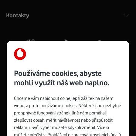
Výkonný bezdrátový modem s Wi-Fi standardem 802.11
ac a pokrytím ve dvou pásmech 2,4 i 5 GHz, který zajistí
Kontakty
silný signál pro celou domácnost. Kompaktní rozměry 21
x 16 x 4 cm, 4 Gigabitové LAN porty a rychlost až 500
Mb/s.
Více o COMPAL CH7465VF
Používáme cookies, abyste
mohli využít náš web naplno.
Chceme vám nabídnout co nejlepší zážitek na našem
Spojte se s Vodafonem
webu, a proto používáme cookies. Některé jsou nezbytné
pro správné fungování stránek, jiné nám pomáhají
Zyxel VMG8623-T50B
:
zlepšovat obsah, měřit návštěvnost nebo přizpůsobit
Rozměry modemu jsou 16 x 22 x 7,5 cm (včetně stojánku)
reklamu. Svůj výběr můžete kdykoli změnit. Více si
a nabízí 4 gigabitové LAN porty a bezdrátové připojení Wi-
můžete přečíst v
Prohlášení o zpracování osobních údajů