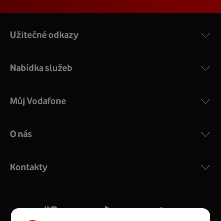
Užitečné odkazy
Nabídka služeb
Můj Vodafone
O nás
COMPAL CH7465VF
:
Výkonný bezdrátový modem s Wi-Fi standardem 802.11
ac a pokrytím ve dvou pásmech 2,4 i 5 GHz, který zajistí
Kontakty
silný signál pro celou domácnost. Kompaktní rozměry 21
x 16 x 4 cm, 4 Gigabitové LAN porty a rychlost až 500
Mb/s.
Více o COMPAL CH7465VF