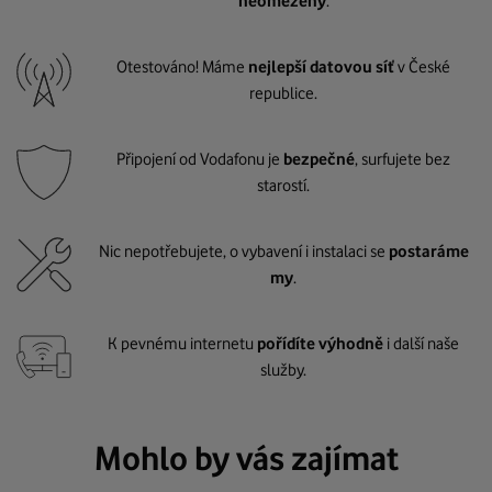
neomezený
.
Otestováno! Máme
nejlepší datovou síť
v České
republice.
Připojení od Vodafonu je
bezpečné
, surfujete bez
starostí.
Nic nepotřebujete, o vybavení i instalaci se
postaráme
my
.
K pevnému internetu
pořídíte výhodně
i další naše
služby.
Mohlo by vás zajímat