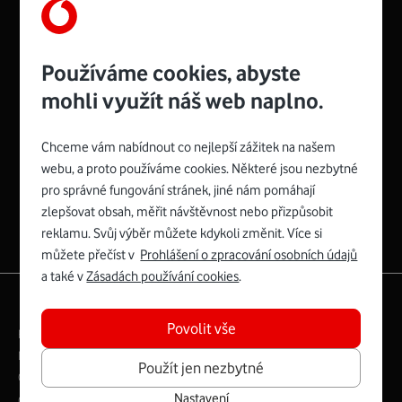
Používáme cookies, abyste
mohli využít náš web naplno.
Chceme vám nabídnout co nejlepší zážitek na našem
Spojte se s Vodafonem
webu, a proto používáme cookies. Některé jsou nezbytné
pro správné fungování stránek, jiné nám pomáhají
Zyxel VMG8623-T50B
:
zlepšovat obsah, měřit návštěvnost nebo přizpůsobit
Rozměry modemu jsou 16 x 22 x 7,5 cm (včetně stojánku)
reklamu. Svůj výběr můžete kdykoli změnit. Více si
a nabízí 4 gigabitové LAN porty a bezdrátové připojení Wi-
můžete přečíst v
Prohlášení o zpracování osobních údajů
Fi ve verzích 802.11 b/g/n/ac pro frekvenci 2,4 GHz a
a také v
Zásadách používání cookies
.
802.11 a/b/g/n/ac pro frekvenci 5 GHz s rychlostí až 866
|
English
Mapa webu
Mb/s.
Povolit vše
Právní­ podmí­nky
Ochrana soukromí­
Více o Zyxel VMG8623-T50B
Digitální odpovědnost
Cookies
Dokumenty
Použít jen nezbytné
Ceník
Nastavení
Copyright © 2026 Vodafone Czech Republic a.s.