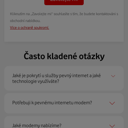
Kliknutím na „Zavolejte mi“ souhlasíte s tím, že budete kontaktováni s
obchodní nabídkou.
Více o ochraně soukromí.
Často kladené otázky
Jaké je pokrytí u služby pevný internet a jaké
technologie využíváte?
Pevný internet můžeme nabídnout
99 % českých
Potřebuji k pevnému internetu modem?
domácností
prostřednictvím několika technologií jako
jsou 4G LTE, xDSL nebo optické sítě. Díky tomu umíme
najít nejoptimálnější řešení na vaší adrese.
Ano, potřebujete. Rádi vám ho poskytneme na splátky. U
Jaké modemy nabízíme?