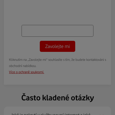
Zavolejte mi
Kliknutím na „Zavolejte mi“ souhlasíte s tím, že budete kontaktováni s
obchodní nabídkou.
Více o ochraně soukromí.
Často kladené otázky
Jaké je pokrytí u služby pevný internet a jaké