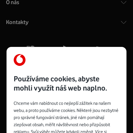
O nás
COMPAL CH7465VF
:
Výkonný bezdrátový modem s Wi-Fi standardem 802.11
ac a pokrytím ve dvou pásmech 2,4 i 5 GHz, který zajistí
Kontakty
silný signál pro celou domácnost. Kompaktní rozměry 21
x 16 x 4 cm, 4 Gigabitové LAN porty a rychlost až 500
Mb/s.
Více o COMPAL CH7465VF
Používáme cookies, abyste
mohli využít náš web naplno.
Chceme vám nabídnout co nejlepší zážitek na našem
Spojte se s Vodafonem
webu, a proto používáme cookies. Některé jsou nezbytné
pro správné fungování stránek, jiné nám pomáhají
Zyxel VMG8623-T50B
:
zlepšovat obsah, měřit návštěvnost nebo přizpůsobit
Rozměry modemu jsou 16 x 22 x 7,5 cm (včetně stojánku)
reklamu. Svůj výběr můžete kdykoli změnit. Více si