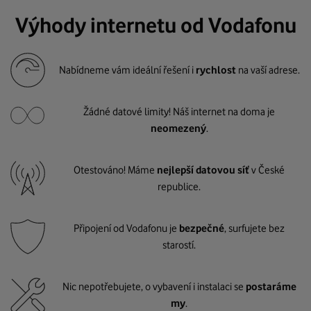
Výhody internetu od Vodafonu
Nabídneme vám ideální řešení i
rychlost
na vaší adrese.
Žádné datové limity! Náš internet na doma je
neomezený
.
Otestováno! Máme
nejlepší datovou síť
v České
republice.
Připojení od Vodafonu je
bezpečné
, surfujete bez
starostí.
Nic nepotřebujete, o vybavení i instalaci se
postaráme
my
.