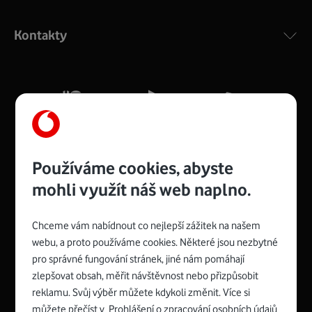
Výkonný bezdrátový modem s Wi-Fi standardem 802.11
ac a pokrytím ve dvou pásmech 2,4 i 5 GHz, který zajistí
Kontakty
silný signál pro celou domácnost. Kompaktní rozměry 21
x 16 x 4 cm, 4 Gigabitové LAN porty a rychlost až 500
Mb/s.
Více o COMPAL CH7465VF
Používáme cookies, abyste
mohli využít náš web naplno.
Chceme vám nabídnout co nejlepší zážitek na našem
Spojte se s Vodafonem
webu, a proto používáme cookies. Některé jsou nezbytné
pro správné fungování stránek, jiné nám pomáhají
Zyxel VMG8623-T50B
:
zlepšovat obsah, měřit návštěvnost nebo přizpůsobit
Rozměry modemu jsou 16 x 22 x 7,5 cm (včetně stojánku)
reklamu. Svůj výběr můžete kdykoli změnit. Více si
a nabízí 4 gigabitové LAN porty a bezdrátové připojení Wi-
můžete přečíst v
Prohlášení o zpracování osobních údajů