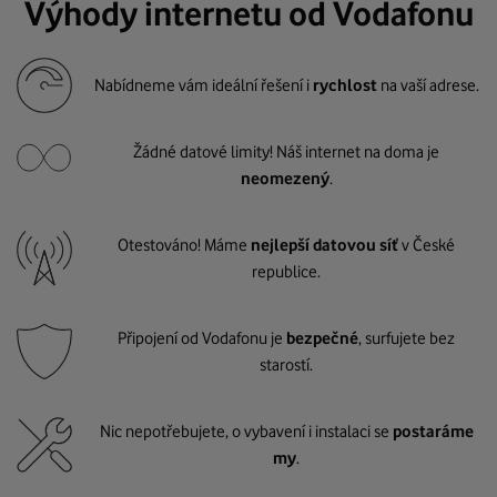
Výhody internetu od Vodafonu
Nabídneme vám ideální řešení i
rychlost
na vaší adrese.
Žádné datové limity! Náš internet na doma je
neomezený
.
Otestováno! Máme
nejlepší datovou síť
v České
republice.
Připojení od Vodafonu je
bezpečné
, surfujete bez
starostí.
Nic nepotřebujete, o vybavení i instalaci se
postaráme
my
.