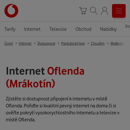
In
Tarify
Internet
Televize
Obchod
Nabídky
Úvod
Internet
Dostupnost
Pardubický kraj
Chrudim
Mrákotín
Internet
Oflenda
(Mrákotín)
Zjistěte si dostupnost připojení k internetu v místě
Oflenda. Pořiďte si kvalitní pevný internet na doma či si
ověřte pokrytí vysokorychlostního internetu a televize v
místě Oflenda.