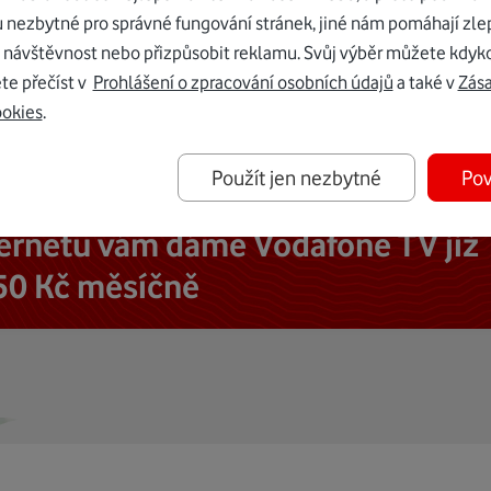
u nezbytné pro správné fungování stránek, jiné nám pomáhají zle
 návštěvnost nebo přizpůsobit reklamu. Svůj výběr můžete kdyko
te přečíst v
Prohlášení o zpracování osobních údajů
a také v
Zás
ookies
.
Použít jen nezbytné
Pov
ternetu vám dáme Vodafone TV již
50 Kč měsíčně