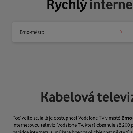
Rychlý
intern
Brno-město
Kabelová telev
Podívejte se, jaká je dostupnost Vodafone TV v místě
Brno
internetovou televizi Vodafone TV, která obsahuje až 200 p
nabídce internetu si můžete hned také objednat některý z 