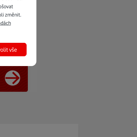
pšovat
li změnit.
adách
olit vše