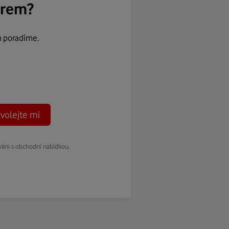
ěrem?
m poradíme.
volejte mi
váni s obchodní nabídkou.