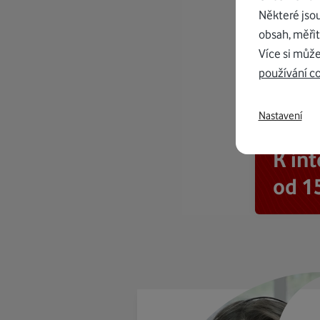
Některé jso
obsah, měřit
Více si může
používání c
Nastavení
K in
od 1