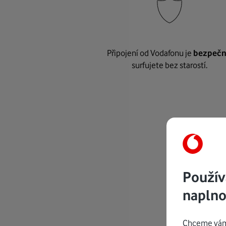
Připojení od Vodafonu je
bezpeč
surfujete bez starostí.
Použív
naplno
Chceme vám 