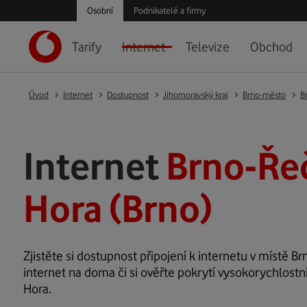
Osobní
Podnikatelé a firmy
Tarify
Internet
Televize
Obchod
Úvod
Internet
Dostupnost
Jihomoravský kraj
Brno-město
B
Internet
Brno-Ře
Hora (Brno)
Zjistěte si dostupnost připojení k internetu v místě B
internet na doma či si ověřte pokrytí vysokorychlostn
Hora.