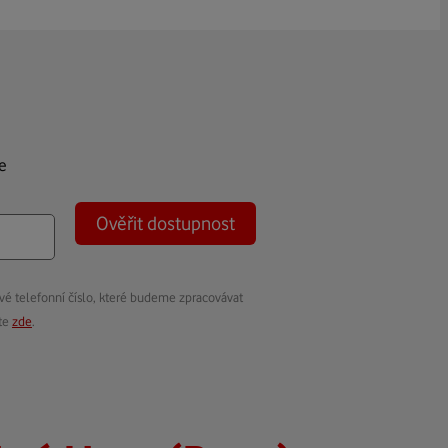
e
Ověřit dostupnost
vé telefonní číslo, které budeme zpracovávat
ete
zde
.