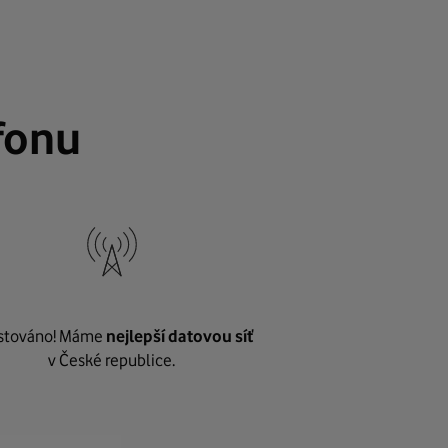
fonu
stováno! Máme
nejlepší datovou síť
v České republice.