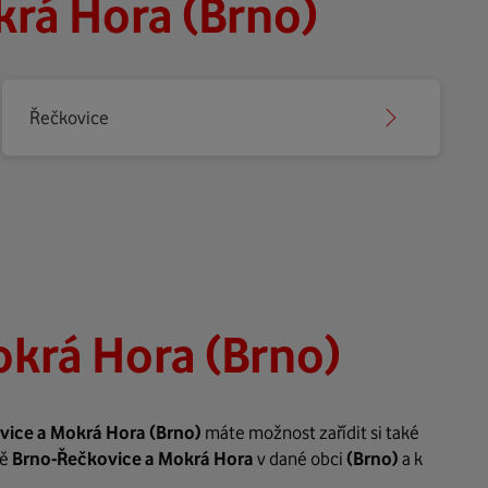
rá Hora (Brno)
Řečkovice
krá Hora (Brno)
vice a Mokrá Hora
(Brno)
máte možnost zařídit si také
tě
Brno-Řečkovice a Mokrá Hora
v dané obci
(Brno)
a k