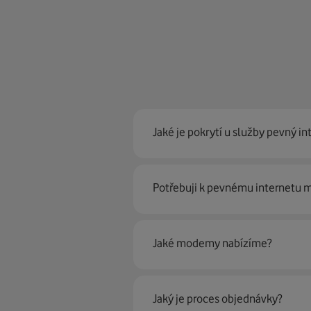
Jaké je pokrytí u služby pevný in
Pevný internet můžeme nabídn
Potřebuji k pevnému internetu
optické sítě. Díky tomu umíme na
Ano, potřebujete. Rádi vám ho 
Jaké modemy nabízíme?
Můžete samozřejmě využít i svůj
poradí naši proškolení prodejci 
Jaký je proces objednávky?