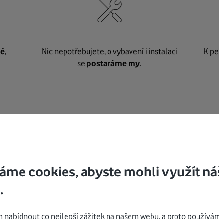
né
,
Nic nepotřebujete, o vybavení i instalaci
K pe
se
postaráme my
.
Mohlo by vás zajímat
áme cookies, abyste mohli využít ná
.
nabídnout co nejlepší zážitek na našem webu, a proto používám