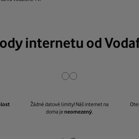
ody internetu od Voda
lost
Žádné datové limity! Náš internet na
Ote
doma je
neomezený
.