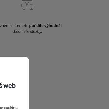
vnému internetu
pořídíte výhodně
i
další naše služby.
š web
e cookies.