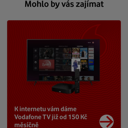
Mohlo by vás zajímat
K internetu vám dáme
Vodafone TV již od 150 Kč
měsíčně