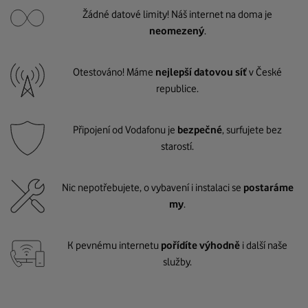
Žádné datové limity! Náš internet na doma je
neomezený
.
Otestováno! Máme
nejlepší datovou síť
v České
republice.
Připojení od Vodafonu je
bezpečné
, surfujete bez
starostí.
Nic nepotřebujete, o vybavení i instalaci se
postaráme
my
.
K pevnému internetu
pořídíte výhodně
i další naše
služby.