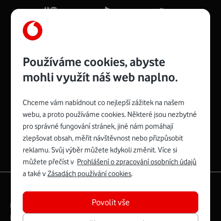
Více o COMPAL CH7465VF
Používáme cookies, abyste
mohli využít náš web naplno.
Chceme vám nabídnout co nejlepší zážitek na našem
Spojte se s Vodafonem
webu, a proto používáme cookies. Některé jsou nezbytné
pro správné fungování stránek, jiné nám pomáhají
Zyxel VMG8623-T50B
:
zlepšovat obsah, měřit návštěvnost nebo přizpůsobit
Rozměry modemu jsou 16 x 22 x 7,5 cm (včetně stojánku)
reklamu. Svůj výběr můžete kdykoli změnit. Více si
a nabízí 4 gigabitové LAN porty a bezdrátové připojení Wi-
můžete přečíst v
Prohlášení o zpracování osobních údajů
Fi ve verzích 802.11 b/g/n/ac pro frekvenci 2,4 GHz a
a také v
Zásadách používání cookies
.
802.11 a/b/g/n/ac pro frekvenci 5 GHz s rychlostí až 866
|
English
Mapa webu
Mb/s.
Povolit vše
Právní­ podmí­nky
Ochrana soukromí­
Více o Zyxel VMG8623-T50B
Digitální odpovědnost
Cookies
Dokumenty