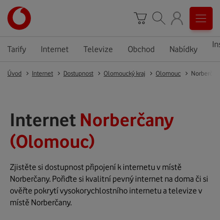
In
Tarify
Internet
Televize
Obchod
Nabídky
Úvod
Internet
Dostupnost
Olomoucký kraj
Olomouc
Norberčan
Internet
Norberčany
(Olomouc)
Zjistěte si dostupnost připojení k internetu v místě
Norberčany. Pořiďte si kvalitní pevný internet na doma či si
ověřte pokrytí vysokorychlostního internetu a televize v
místě Norberčany.