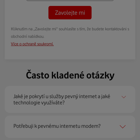
Zavolejte mi
Kliknutím na „Zavolejte mi“ souhlasíte s tím, že budete kontaktováni s
obchodní nabídkou.
Více o ochraně soukromí.
Často kladené otázky
Jaké je pokrytí u služby pevný internet a jaké
technologie využíváte?
Pevný internet můžeme nabídnout
99 % českých
Potřebuji k pevnému internetu modem?
domácností
prostřednictvím několika technologií jako
jsou 4G LTE, xDSL nebo optické sítě. Díky tomu umíme