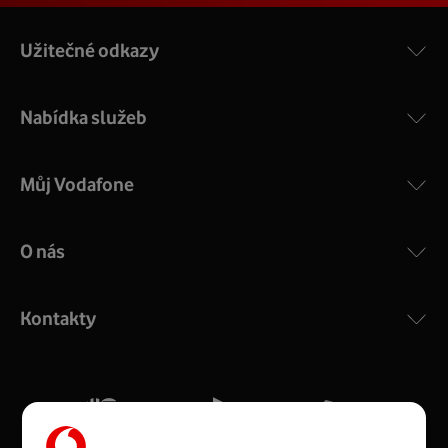
Užitečné odkazy
Nabídka služeb
Můj Vodafone
O nás
COMPAL CH7465VF
:
Výkonný bezdrátový modem s Wi-Fi standardem 802.11
ac a pokrytím ve dvou pásmech 2,4 i 5 GHz, který zajistí
Kontakty
silný signál pro celou domácnost. Kompaktní rozměry 21
x 16 x 4 cm, 4 Gigabitové LAN porty a rychlost až 500
Mb/s.
Více o COMPAL CH7465VF