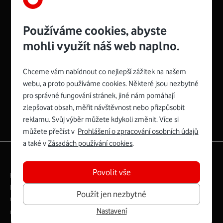
Používáme cookies, abyste
mohli využít náš web naplno.
Chceme vám nabídnout co nejlepší zážitek na našem
Spojte se s Vodafonem
webu, a proto používáme cookies. Některé jsou nezbytné
pro správné fungování stránek, jiné nám pomáhají
Zyxel VMG8623-T50B
:
zlepšovat obsah, měřit návštěvnost nebo přizpůsobit
Rozměry modemu jsou 16 x 22 x 7,5 cm (včetně stojánku)
reklamu. Svůj výběr můžete kdykoli změnit. Více si
a nabízí 4 gigabitové LAN porty a bezdrátové připojení Wi-
můžete přečíst v
Prohlášení o zpracování osobních údajů
Fi ve verzích 802.11 b/g/n/ac pro frekvenci 2,4 GHz a
a také v
Zásadách používání cookies
.
802.11 a/b/g/n/ac pro frekvenci 5 GHz s rychlostí až 866
|
English
Mapa webu
Mb/s.
Povolit vše
Právní­ podmí­nky
Ochrana soukromí­
Více o Zyxel VMG8623-T50B
Digitální odpovědnost
Cookies
Dokumenty
Použít jen nezbytné
Ceník
Nastavení
Copyright © 2026 Vodafone Czech Republic a.s.