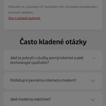
Kliknutím na „Zavolejte mi“ souhlasíte s tím, že budete kontaktováni s
obchodní nabídkou.
Více o ochraně soukromí.
Často kladené otázky
Jaké je pokrytí u služby pevný internet a jaké
technologie využíváte?
Pevný internet můžeme nabídnout
99 % českých
Potřebuji k pevnému internetu modem?
domácností
prostřednictvím několika technologií jako
jsou 4G LTE, xDSL nebo optické sítě. Díky tomu umíme
najít nejoptimálnější řešení na vaší adrese.
Ano, potřebujete. Rádi vám ho poskytneme na splátky. U
Jaké modemy nabízíme?
modemu od Vodafonu navíc garantujeme plnou