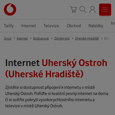
In
Tarify
Internet
Televize
Obchod
Nabídky
Úvod
Internet
Dostupnost
Zlínský kraj
Uherské Hradiště
Uherský
Internet
Uherský Ostroh
(Uherské Hradiště)
Zjistěte si dostupnost připojení k internetu v místě
Uherský Ostroh. Pořiďte si kvalitní pevný internet na doma
či si ověřte pokrytí vysokorychlostního internetu a
televize v místě Uherský Ostroh.