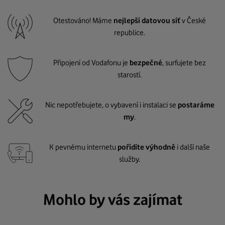
Otestováno! Máme
nejlepší datovou síť
v České
republice.
Připojení od Vodafonu je
bezpečné
, surfujete bez
starostí.
Nic nepotřebujete, o vybavení i instalaci se
postaráme
my
.
K pevnému internetu
pořídíte výhodně
i další naše
služby.
Mohlo by vás zajímat