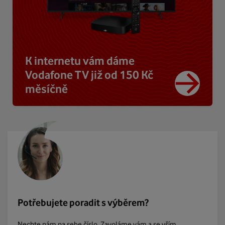
K internetu vám dáme
Vodafone TV již od 150 Kč
měsíčně
Potřebujete poradit s výběrem?
Nechte nám na sebe číslo. Zavoláme vám a se vším