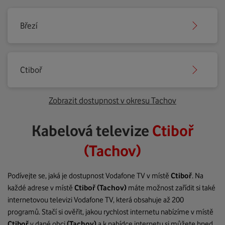
Březí
Ctiboř
Zobrazit dostupnost v okresu Tachov
Kabelová televize
Ctiboř
(Tachov)
Podívejte se, jaká je dostupnost Vodafone TV v místě
Ctiboř
. Na
každé adrese v místě
Ctiboř
(Tachov)
máte možnost zařídit si také
internetovou televizi Vodafone TV, která obsahuje až 200
programů. Stačí si ověřit, jakou rychlost internetu nabízíme v místě
Ctiboř
v dané obci
(Tachov)
a k nabídce internetu si můžete hned